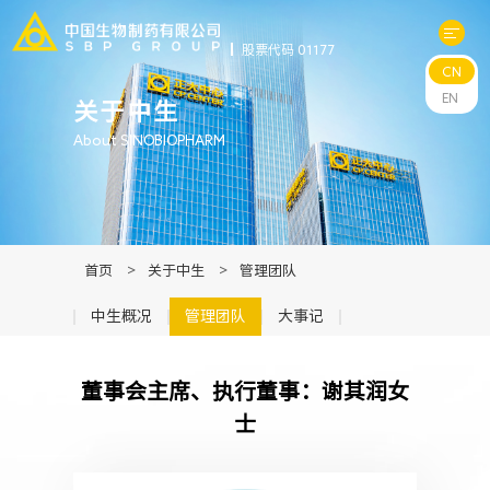
股票代码 01177
CN
关于中生
EN
关于中生
About SINOBIOPHARM
科研与管线
产品中心
首页
>
关于中生
>
管理团队
新闻中心
中生概况
管理团队
大事记
可持续发展
董事会主席、执行董事：谢其润女
士
投资者关系