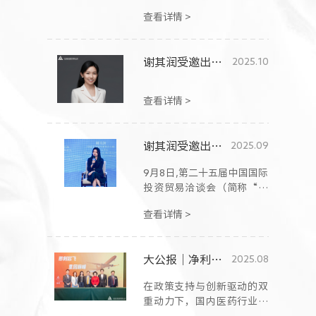
联社资本市场最具价值影响
查看详情 >
力榜单”，中国生物制药
（1177.HK）董事会主席谢其
润荣获“卓越商业人物”。
谢其润受邀出席2025国际生物医药产业创新北京论坛 中国生物制药前沿科技创新研发中心将落地国际医药创新公园
2025.10
查看详情 >
谢其润受邀出席第25届投洽会：中国医药创新势头强劲 呼吁中外合作“美美与共”
2025.09
9月8日,第二十五届中国国际
投资贸易洽谈会（简称“投
洽会”）在厦门盛大启幕。
查看详情 >
大公报｜净利润翻倍增长 创新产品收入劲增27.2% 中国生物制药公布2025年中报业绩
2025.08
在政策支持与创新驱动的双
重动力下，国内医药行业正
加速复苏。