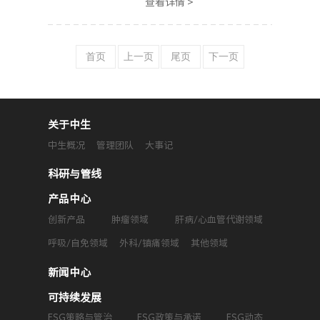
查看详情 >
礼新医药将成为中国生物制
药全资子公司。礼新医药近
三年对外授权总额近300亿
元。
首页
上一页
尾页
下一页
关于中生
中生概况
管理团队
大事记
科研与管线
产品中心
创新产品
肿瘤领域
肝病/心血管代谢领域
呼吸/自免领域
外科/镇痛领域
其他领域
新闻中心
可持续发展
ESG策略与管治
ESG政策与承诺
ESG动态