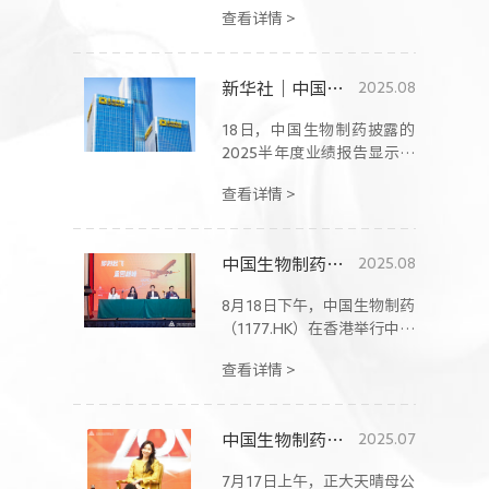
查看详情 >
新华社｜中国生物制药2025上半年归母净利润同比增140.2%
2025.08
18日，中国生物制药披露的
2025半年度业绩报告显示，
公司实现营收175.7亿元，归
查看详情 >
母净利润33.9亿元，同比分
别增长10.7%和140.2%。
中国生物制药上半年业绩报捷：净利润翻倍增长 创新驱动营收175.7亿元创新高
2025.08
8月18日下午，中国生物制药
（1177.HK）在香港举行中期
业绩发布会，续写营收净利
查看详情 >
润高位增长佳绩：2025年上
半年营收175.7亿元，同比增
长10.7%；持续经营业务归
中国生物制药召开收购礼新医药说明会 详解四大平台潜力资产
2025.07
母净利润33.9亿元，翻倍大
增140.2%；经调整归母净利
7月17日上午，正大天晴母公
润30.9亿元，同比增长