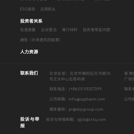
ESG报告
法规依从
投资者关系
信息披露
企业管治
推介材料
投资者常见问题
通告（补发遗失的股票）
人力资源
联系我们
北京总部：北京市朝阳区光华路10
香港
号正大中心北塔45层
广场
联系电话：(+86)10 59257399
联系电
公司邮箱：info@cppharm.com
公司邮
媒体垂询：pr@sbpgroup.com
投诉与举
投诉与举报邮箱：sjjcb@cttq.com
报