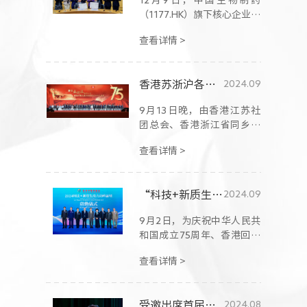
（1177.HK）旗下核心企业正
大天晴药业集团（正大天
查看详情 >
晴）与香港中文大学（中
大）医学院签署首份合作框
架协议，建立战略合作伙伴
香港苏浙沪各界人士庆祝中华人民共和国成立七十五周年晚宴在香港举行 郑翔玲、谢承润出席
2024.09
关系，发挥双方在医学科研
及临床应用的优势，加速两
9月13日晚，由香港江苏社
地创新生物医药研究成果转
团总会、香港浙江省同乡会
化，令病人更快获得先进诊
联合会以及沪港社团总会共
疗，打造香港成为创新医药
查看详情 >
同主办的“香港苏、浙、沪
产业的亚太区枢纽。
各界人士庆祝中华人民共和
国成立75周年”晚宴在香港
“科技+新质生产力高峰论坛”在香港召开 李家超、郑雁雄出席并致辞
2024.09
举行。香港特别行政区行政
长官李家超出席并致辞表
9月2日，为庆祝中华人民共
示，香港与苏浙沪都希望加
和国成立75周年、香港回归
强合作，达到优势互补互利
祖国27周年，由香港中华联
共赢。
查看详情 >
谊会主办的“2024科技+新
质生产力高峰论坛”在香港
举办。论坛围绕夯实基础科
受邀出席首届中国卫生管理学大会 郑翔玲建议构建更具竞争力的创新生态环境
2024.08
研、推动源头创新、AI前沿