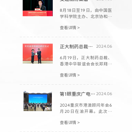
技术突破和培育创新人才等
8月18日至19日，由中国医
方面展开交流分享。香港特
学科学院主办、北京协和医
别行政区行政长官李家超、
学院卫生健康管理政策学院
中央政府驻港联络办公室主
查看详情 >
承办的“首届中国卫生管理
任郑雁雄等出席论坛并致
学大会”在北京召开。
辞。
正大制药总裁郑翔玲获聘重庆市港澳顾问
2024.06
6月19日，正大制药总裁、
香港中华联谊会会长郑翔玲
女士获聘成为15位重庆市港
查看详情 >
澳顾问之一。
第1眼重庆广电 | 2024重庆市港澳顾问年会举行 聘任15位重庆市港澳顾问
2024.06
2024重庆市港澳顾问年会6
月20日在渝开幕。此次年
会，共聘任15位重庆市港澳
查看详情 >
顾问，以及35位重庆市港澳
专业咨询顾问。港澳顾问们