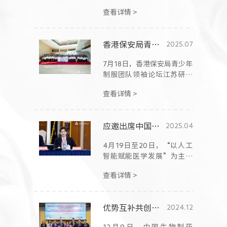
表对本届政府第四份施政报
查看详情 >
告的建议。
香港保安局青少年制服团队领袖论坛江苏研学团参访正大天晴
2025.07
7月18日，香港保安局青少年
制服团队领袖论坛江苏研学
团参访中国生物制药核心企
查看详情 >
业正大天晴。
应邀出席中国医学发展大会 谢承润：用AI助力患者全周期健康管理，打造亚太多中心临床联盟
2025.04
4月19日至20日，“以人工
智能赋能医学发展”为主题
的2025年中国医学发展大会
查看详情 >
在北京召开。
优势互补共创“产学研”新格局 正大天晴与香港中文大学医学院签署合作框架协议
2024.12
12月9日，中国生物制药