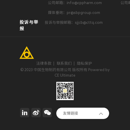
公司邮箱：info@cppharm.com
公司邮
媒体垂询：pr@sbpgroup.com
投诉与举
投诉与举报邮箱：sjjcb@cttq.com
报
法律条款
|
联系我们
|
隐私保护
© 2023 中国生物制药有限公司 版权所有 Powered by
CE Ultimate
正大集团
友情链接
invoX Pharma Limited