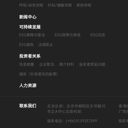
呼吸/自免领域
外科/镇痛领域
其他领域
新闻中心
可持续发展
ESG策略与管治
ESG政策与承诺
ESG动态
ESG报告
法规依从
投资者关系
信息披露
企业管治
推介材料
投资者常见问题
通告（补发遗失的股票）
人力资源
联系我们
北京总部：北京市朝阳区光华路10
香港
号正大中心北塔45层
广场
联系电话：(+86)10 59257399
联系电