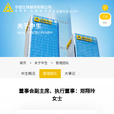
股票代码 01177
CN
关于中生
EN
关于中生
About SINOBIOPHARM
科研与管线
产品中心
首页
>
关于中生
>
管理团队
新闻中心
中生概况
管理团队
大事记
可持续发展
董事会副主席、执行董事：郑翔玲
女士
投资者关系