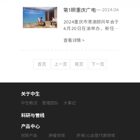
将围绕重庆市与香港、澳门
第1眼重庆广电丨重庆市港澳顾问郑翔玲：当了这个顾问，我就是重庆人！
2024.06
的交流合作及重庆市经济社
会发展积极建言。为渝港澳
2024重庆市港澳顾问年会于
携手发展新质生产力、共享
6月20日在渝举办，新任重
区域合作新机遇贡献智慧力
庆市港澳顾问、正大制药集
量。
查看详情 >
团总裁郑翔玲接受了第1眼新
闻记者的访问。
首页
上一页
尾页
下一页
关于中生
中生概况
管理团队
大事记
科研与管线
产品中心
创新产品
肿瘤领域
肝病/心血管代谢领域