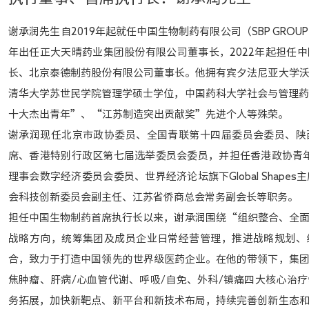
谢承润先生自2019年起就任中国生物制药有限公司（SBP GROUP，
年出任正大天晴药业集团股份有限公司董事长，2022年起担任
长、北京泰德制药股份有限公司董事长。他拥有宾夕法尼亚大学
清华大学苏世民学院管理学硕士学位，中国药科大学社会与管理
十大杰出青年”、“江苏制造突出贡献奖”先进个人等殊荣。
谢承润现任北京市政协委员、全国青联第十四届委员会委员、陕
席、香港特别行政区第七届选举委员会委员，并担任香港政协青年
理事会数字经济委员会委员、世界经济论坛旗下Global Shape
会科技创新委员会副主任、江苏省侨商总会常务副会长等职务。
担任中国生物制药首席执行长以来，谢承润围绕“组织整合、全
战略方向，统筹集团及成员企业日常经营管理，推进战略规划、
合，致力于打造中国领先的世界级医药企业。在他的带领下，集
焦肿瘤、肝病/心血管代谢、呼吸/自免、外科/镇痛四大核心治
务拓展，加快新靶点、新平台和新技术布局，持续完善创新生态