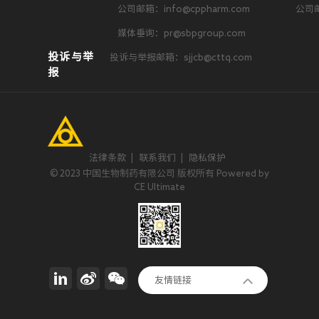
公司邮箱：info@cppharm.com
公司邮
媒体垂询：pr@sbpgroup.com
投诉与举
投诉与举报邮箱：sjjcb@cttq.com
报
法律条款
|
联系我们
|
隐私保护
© 2023 中国生物制药有限公司 版权所有 Powered by
CE Ultimate
正大集团
友情链接
invoX Pharma Limited