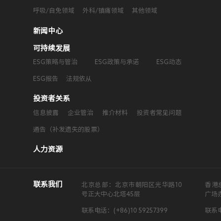
呼吸/自免领域
外科/镇痛领域
其他领域
新闻中心
可持续发展
ESG策略与管治
ESG政策与承诺
ESG动态
ESG报告
法规依从
投资者关系
信息披露
企业管治
推介材料
投资者常见问题
通告（补发遗失的股票）
人力资源
联系我们
北京总部：北京市朝阳区光华路10
香港
号正大中心北塔45层
广场
联系电话：(+86)10 59257399
联系电