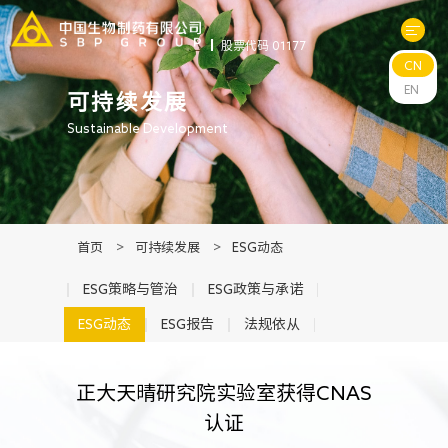
股票代码 01177
CN
关于中生
EN
可持续发展
Sustainable Development
科研与管线
产品中心
首页
>
可持续发展
>
ESG动态
新闻中心
ESG策略与管治
ESG政策与承诺
ESG动态
ESG报告
法规依从
可持续发展
正大天晴研究院实验室获得CNAS
投资者关系
认证