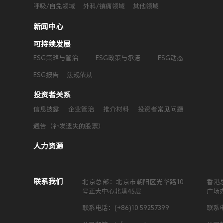
呼吸/自免领域
外科/镇痛领域
其他领域
新闻中心
可持续发展
ESG策略与管治
ESG政策与承诺
ESG动态
ESG报告
法规依从
投资者关系
信息披露
企业管治
推介材料
投资者常见问题
通告（补发遗失的股票）
人力资源
联系我们
北京总部：北京市朝阳区光华路10
香港
号正大中心北塔45层
广场
联系电话：(+86)10 59257399
联系电