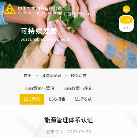
股票代码 01177
CN
关于中生
EN
可持续发展
Sustainable Development
科研与管线
产品中心
首页
>
可持续发展
>
ESG动态
新闻中心
ESG策略与管治
ESG政策与承诺
ESG动态
ESG报告
法规依从
可持续发展
能源管理体系认证
投资者关系
发布时间：2022-06-30