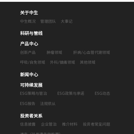
关于中生
中生概况
管理团队
大事记
科研与管线
产品中心
创新产品
肿瘤领域
肝病/心血管代谢领域
呼吸/自免领域
外科/镇痛领域
其他领域
新闻中心
可持续发展
ESG策略与管治
ESG政策与承诺
ESG动态
ESG报告
法规依从
投资者关系
信息披露
企业管治
推介材料
投资者常见问题