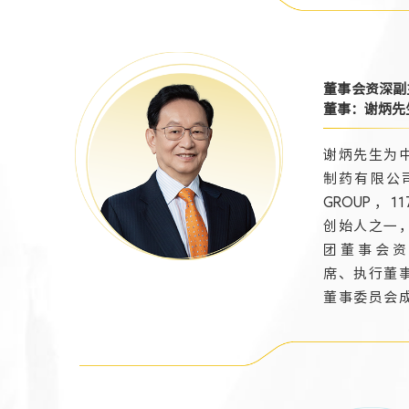
首席执行长、北京泰
德制药股份有限公司
董事长。他拥有宾夕
法尼亚大学沃顿商学
董事会资深副
院经济学系学士学位
董事：谢炳先
及清华大学苏世民学
谢炳先生为
院管理学硕士学位，
制药有限公司
中国药科大学社会与
GROUP，11
管理药学博士在读，
创始人之一
荣获“全美华人十大
团董事会资
杰出青年”、“江苏
席、执行董
制造突出贡献奖”先
董事委员会
进个人等殊荣。
炳在中国医
投资及管理
超过三十年
验。现为南