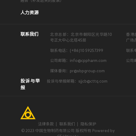
通告（补发遗失的股票）
人力资源
联系我们
北京总部：北京市朝阳区光华路10
香港
号正大中心北塔45层
广场
联系电话：(+86)10 59257399
联系电
公司邮箱：info@cppharm.com
公司邮
媒体垂询：pr@sbpgroup.com
投诉与举
投诉与举报邮箱：sjjcb@cttq.com
报
法律条款
|
联系我们
|
隐私保护
© 2023 中国生物制药有限公司 版权所有 Powered by