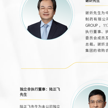
且眼光独到，对推动
谢炘先生
行业变革创新、加强
谢炘先生为
研发、拓展国际合作
制药有限公司
不遗余力。
GROUP，11
执行董事、
委员会成员
总裁。谢炘
集团的收购
资工作，亦
言人。谢炘
港大学工业
并获得工程
学位。他于19
月加入本集
独立非执行董事：陆正飞
公司主席助
先生
任西安正大
陆正飞先生为本公司独立
公司董事总经