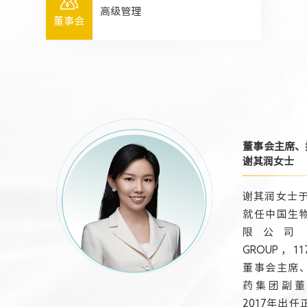
人力资源
高级管理
董事会
董事会主席、
谢其润女士
谢其润女士于2
就任中国生
限公司（
GROUP，11
董事会主席
药集团副董
2017年出任