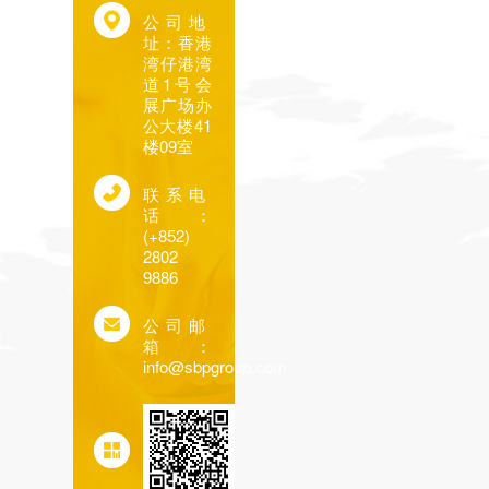
人力资源
公司地
址：香港
湾仔港湾
道1号会
展广场办
公大楼41
楼09室
联系电
话：
(+852)
2802
9886
公司邮
箱：
info@sbpgroup.com