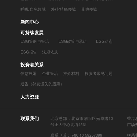
呼吸/自免领域
外科/镇痛领域
其他领域
新闻中心
可持续发展
ESG策略与管治
ESG政策与承诺
ESG动态
ESG报告
法规依从
投资者关系
信息披露
企业管治
推介材料
投资者常见问题
通告（补发遗失的股票）
人力资源
联系我们
北京总部：北京市朝阳区光华路10
香港
号正大中心北塔45层
广场
联系电话：(+86)10 59257399
联系电话