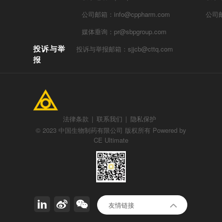
公司邮箱：info@cppharm.com
公司邮
媒体垂询：pr@sbpgroup.com
投诉与举
投诉与举报邮箱：sjjcb@cttq.com
报
法律条款
|
联系我们
|
隐私保护
© 2023 中国生物制药有限公司 版权所有 Powered by
CE Ultimate
正大集团
友情链接
invoX Pharma Limited