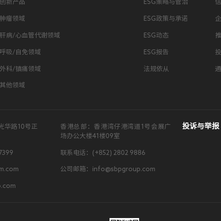
创新产品
ESG策略与管治
肿瘤领域
ESG政策与承诺
肝病/心血管代谢领域
ESG动态
呼吸/自免领域
ESG报告
外科/镇痛领域
法规依从
其他领域
投诉与举报
光华路10号正
香港总部：香港湾仔港湾道1号会展广
场办公大楼41楼09室
7399
联系电话：(+852) 2802 9886
m.com
公司邮箱：info@sbpgroup.com
.com