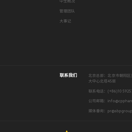
中生概况
管理团队
大事记
联系我们
北京总部：北京市朝阳区
大中心北塔45层
联系电话：(+86)10 5925
公司邮箱：info@cpphar
媒体垂询：pr@sbpgroup