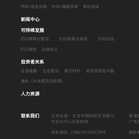
呼吸/自免领域
外科/镇痛领域
其他领域
新闻中心
可持续发展
ESG策略与管治
ESG政策与承诺
ESG动态
ESG报告
法规依从
投资者关系
信息披露
企业管治
推介材料
投资者常见问题
通告（补发遗失的股票）
人力资源
联系我们
北京总部：北京市朝阳区光华路10
香港
号正大中心北塔45层
广场
联系电话：(+86)10 59257399
联系电