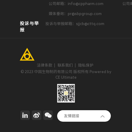
公司邮箱：info@cppharm.com
公司邮
媒体垂询：pr@sbpgroup.com
投诉与举
投诉与举报邮箱：sjjcb@cttq.com
报
法律条款
|
联系我们
|
隐私保护
© 2023 中国生物制药有限公司 版权所有 Powered by
CE Ultimate
正大集团
友情链接
invoX Pharma Limited