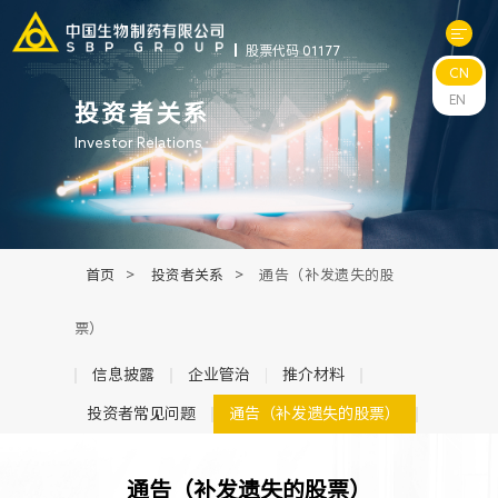
股票代码 01177
CN
关于中生
EN
投资者关系
Investor Relations
科研与管线
产品中心
首页
>
投资者关系
>
通告（补发遗失的股
新闻中心
票）
可持续发展
信息披露
企业管治
推介材料
投资者常见问题
通告（补发遗失的股票）
投资者关系
通告（补发遗失的股票）