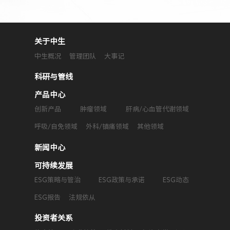
关于中生
中生概况
管理团队
大事记
科研与管线
产品中心
创新产品
肿瘤领域
肝病/心血管代谢领域
呼吸/自免领域
外科/镇痛领域
其他领域
新闻中心
可持续发展
ESG策略与管治
ESG政策与承诺
ESG动态
ESG报告
法规依从
投资者关系