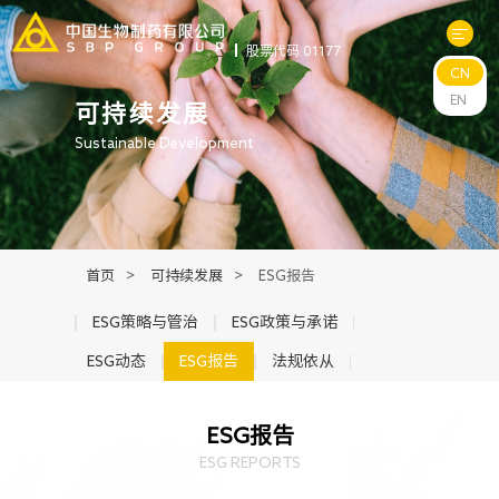
股票代码 01177
CN
关于中生
EN
可持续发展
Sustainable Development
科研与管线
产品中心
首页
>
可持续发展
>
ESG报告
新闻中心
ESG策略与管治
ESG政策与承诺
ESG动态
ESG报告
法规依从
可持续发展
ESG报告
投资者关系
ESG REPORTS