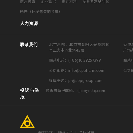
信息披露
企业管治
推介材料
投资者常见问题
通告（补发遗失的股票）
人力资源
联系我们
北京总部：北京市朝阳区光华路10
香港
号正大中心北塔45层
广场
联系电话：(+86)10 59257399
联系电
公司邮箱：info@cppharm.com
公司邮
媒体垂询：pr@sbpgroup.com
投诉与举
投诉与举报邮箱：sjjcb@cttq.com
报
法律条款
|
联系我们
|
隐私保护