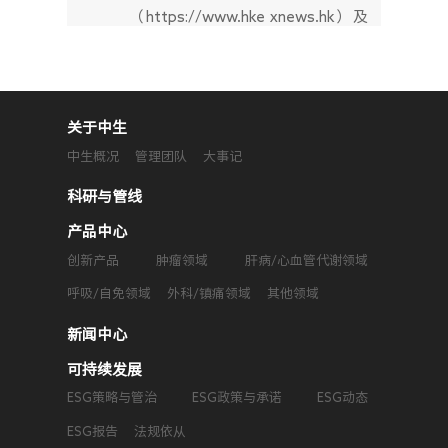
（https://www.hke xnews.hk）及
本公司官网
http://www.sbpgroup.com网页查
阅或下载。
关于中生
中生概况
管理团队
大事记
科研与管线
产品中心
创新产品
肿瘤领域
肝病/心血管代谢领域
呼吸/自免领域
外科/镇痛领域
其他领域
新闻中心
可持续发展
ESG策略与管治
ESG政策与承诺
ESG动态
ESG报告
法规依从