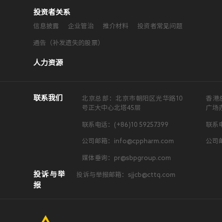
投资者关系
信息披露
企业管治
推介材料
投资者常见问题
通告（补发遗失的股票）
人力资源
联系我们
北京总部：北京市朝阳区光华路10
香港
号正大中心北塔45层
广场
联系电话：(+86)10 59257399
联系电
公司邮箱：info@cppharm.com
公司邮
媒体垂询：pr@sbpgroup.com
投诉与举
投诉与举报邮箱：sjjcb@cttq.com
报