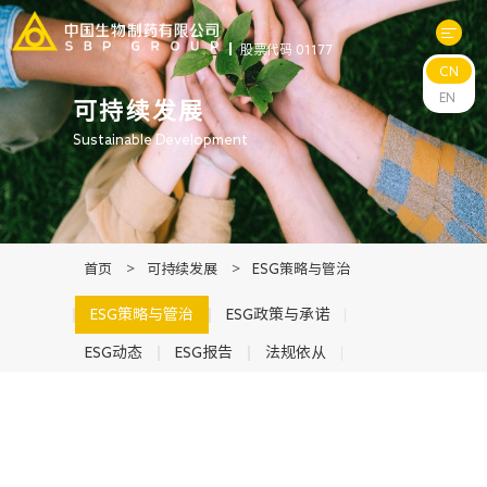
股票代码 01177
CN
关于中生
EN
可持续发展
Sustainable Development
科研与管线
产品中心
首页
>
可持续发展
>
ESG策略与管治
新闻中心
ESG策略与管治
ESG政策与承诺
ESG动态
ESG报告
法规依从
可持续发展
投资者关系