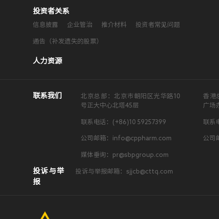
投资者关系
信息披露
企业管治
推介材料
投资者常见问题
通告（补发遗失的股票）
人力资源
联系我们
北京总部：北京市朝阳区光华路10
香港
号正大中心北塔45层
广场
联系电话：(+86)10 59257399
联系电
公司邮箱：info@cppharm.com
公司邮
媒体垂询：pr@sbpgroup.com
投诉与举
投诉与举报邮箱：sjjcb@cttq.com
报