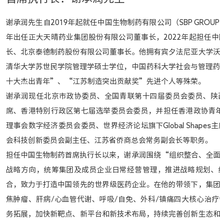
谢承润先生自2019年起就任中国生物制药有限公司（SBP GROUP，
年出任正大天晴药业集团股份有限公司董事长，2022年起担任
长、北京泰德制药股份有限公司董事长。他拥有宾夕法尼亚大学
清华大学苏世民学院管理学硕士学位，中国药科大学社会与管理
十大杰出青年”、“江苏制造突出贡献奖”先进个人等殊荣。
谢承润现任北京市政协委员、全国青联第十四届委员会委员、陕
席、香港特别行政区第七届选举委员会委员，并担任香港政协青年
理事会数字经济委员会委员、世界经济论坛旗下Global Shape
会科技创新委员会副主任、江苏省侨商总会常务副会长等职务。
担任中国生物制药首席执行长以来，谢承润围绕“组织整合、全
战略方向，统筹集团及成员企业日常经营管理，推进战略规划、
合，致力于打造中国领先的世界级医药企业。在他的带领下，集
焦肿瘤、肝病/心血管代谢、呼吸/自免、外科/镇痛四大核心治
务拓展，加快新靶点、新平台和新技术布局，持续完善创新生态