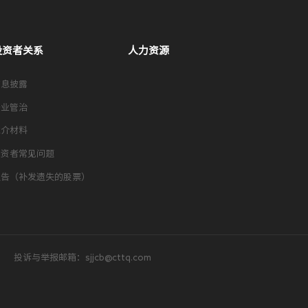
投资者关系
人力资源
信息披露
企业管治
推介材料
投资者常见问题
通告（补发遗失的股票）
投诉与举报邮箱：sjjcb@cttq.com