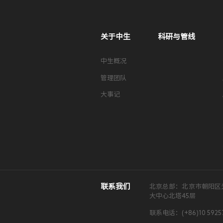
关于中生
科研与管线
中生概况
管理团队
大事记
联系我们
北京总部：北京市朝阳区
大中心北塔45层
联系电话：(+86)10 5925