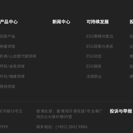
产品中心
新闻中心
可持续发展
创新产品
ESG策略与管治
肿瘤领域
ESG政策与承诺
肝病/心血管代谢领域
ESG动态
呼吸/自免领域
ESG报告
外科/镇痛领域
法规依从
其他领域
投诉与举报
光华路10号正
香港总部：香港湾仔港湾道1号会展广
场办公大楼41楼09室
7399
联系电话：(+852) 2802 9886