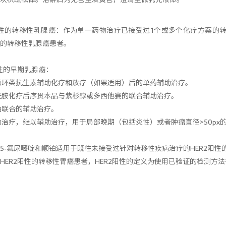
阳性的转移性乳腺癌：作为单一药物治疗已接受过1个或多个化疗方案的
的转移性乳腺癌患者。
阳性的早期乳腺癌：
蒽环类抗生素辅助化疗和放疗（如果适用）后的单药辅助治疗。
酰胺化疗后序贯本品与紫杉醇或多西他赛的联合辅助治疗。
铂联合的辅助治疗。
助治疗，继以辅助治疗，用于局部晚期（包括炎性）或者肿瘤直径>50px
5-氟尿嘧啶和顺铂适用于既往未接受过针对转移性疾病治疗的HER2阳
ER2阳性的转移性胃癌患者，HER2阳性的定义为使用已验证的检测方法得到的I