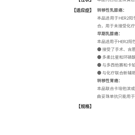
【适应症】
转移性乳腺癌：
本品适用于HER2
合，用于未接受化疗
早期乳腺癌：
本品适用于HER2
● 接受了手术、含
● 多柔比星和环磷
● 与多西他赛和卡
● 与化疗联合新辅
转移性胃癌：
本品联合卡培他滨或
曲妥珠单抗只能用于H
【规格】