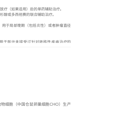
和放疗（如果适用）后的单药辅助治疗。
紫杉醇或多西他赛的联合辅助治疗。
，用于局部晚期（包括炎性）或者肿瘤直径
适用于既往未接受过针对转移性疾病治疗的
癌患者。
癌患者，HER2阳性的定义为使用已验证的检
动物细胞（中国仓鼠卵巢细胞CHO）生产