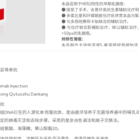
本品适用于HER2阳性的早期乳腺癌：
● 接受了手术、含蒽环类抗生素辅助化疗
● 多柔比星和环磷酰胺化疗后序贯本品与
● 与多西他赛和卡铂联合的辅助治疗。
● 与化疗联合新辅助治疗，继以辅助治疗
>50px的乳腺癌。
转移性胃癌：
本品联合卡培他滨或5-氟尿嘧啶和顺铂
HER2阳性的转移性胃腺癌或胃食管交界腺
曲妥珠单抗只能用于HER2阳性的转移性胃
测方法得到的IHC3+或IHC2+/FISH+结果。
妥珠单抗
b Injection
g Qutuozhu Dankang
抗
组DNA衍生的人源化单克隆抗体，是由悬浮培养于无菌培养基中的哺乳
定的病毒灭活和去除步骤，采用的是亲合色谱法和离子交换法。
组氨酸，海藻糖，聚山梨酯20。
块状疏松体。溶解后为无色至淡黄色，澄清至微乳光液体。