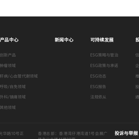
产品中心
新闻中心
可持续发展
创新产品
ESG策略与管治
肿瘤领域
ESG政策与承诺
肝病/心血管代谢领域
ESG动态
呼吸/自免领域
ESG报告
外科/镇痛领域
法规依从
其他领域
投诉与举报
光华路10号正
香港总部：香港湾仔港湾道1号会展广