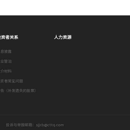
投资者关系
人力资源
信息披露
企业管治
推介材料
投资者常见问题
通告（补发遗失的股票）
投诉与举报邮箱：sjjcb@cttq.com