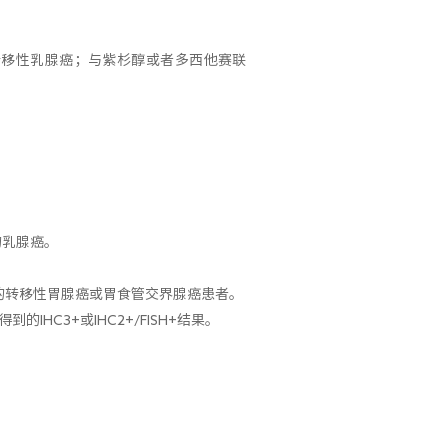
转移性乳腺癌；与紫杉醇或者多西他赛联
的乳腺癌。
性的转移性胃腺癌或胃食管交界腺癌患者。
HC3+或IHC2+/FISH+结果。