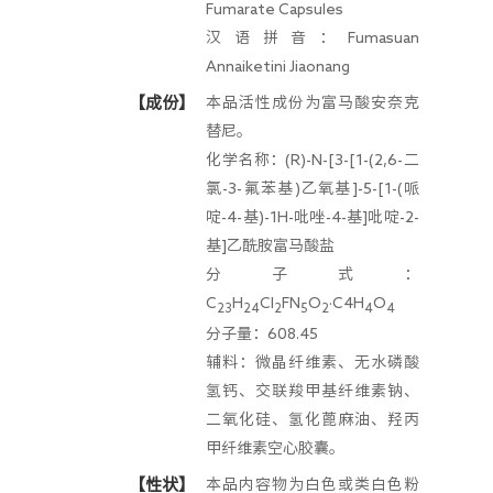
Fumarate Capsules
汉语拼音：Fumasuan
Annaiketini Jiaonang
【成份】
本品活性成份为富马酸安奈克
替尼。
化学名称：(R)-N-[3-[1-(2,6-二
氯-3-氟苯基)乙氧基]-5-[1-(哌
啶-4-基)-1H-吡唑-4-基]吡啶-2-
基]乙酰胺富马酸盐
分子式：
C
H
Cl
FN
O
·C4H
O
23
24
2
5
2
4
4
分子量：608.45
辅料：微晶纤维素、无水磷酸
氢钙、交联羧甲基纤维素钠、
二氧化硅、氢化蓖麻油、羟丙
甲纤维素空心胶囊。
【性状】
本品内容物为白色或类白色粉