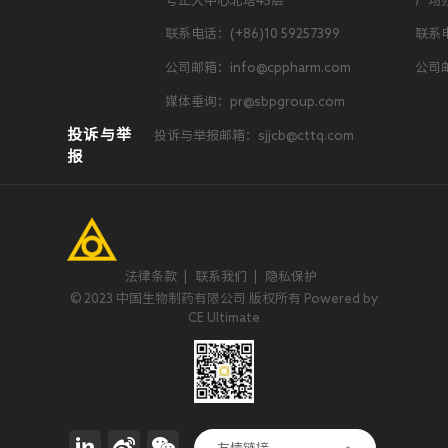
号正大中心北塔45层
广场
联系电话：(+86)10 59257399
联系电
公司邮箱：info@cppharm.com
公司邮
媒体垂询：pr@sbpgroup.com
投诉与举
投诉与举报邮箱：sjjcb@cttq.com
报
法律条款
|
联系我们
|
隐私保护
© 2023 中国生物制药有限公司 版权所有 Powered by
CE Ultimate
正大集团