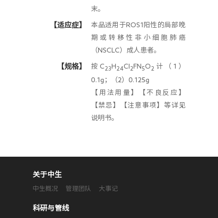
末。
【适应症】
本品适用于ROS1阳性的局部晚
期或转移性非小细胞肺癌
（NSCLC）成人患者。
【规格】
按C
H
Cl
FN
O
计（1）
23
24
2
5
2
0.1g；（2）0.125g
【用法用量】【不良反应】
【禁忌】【注意事项】等详见
说明书。
关于中生
中生概况
管理团队
大事记
科研与管线