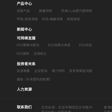
产品中心
创新产品
肿瘤领域
肝病/心血管代谢领域
呼吸/自免领域
外科/镇痛领域
其他领域
新闻中心
可持续发展
ESG策略与管治
ESG政策与承诺
ESG动态
ESG报告
法规依从
投资者关系
信息披露
企业管治
推介材料
投资者常见问题
通告（补发遗失的股票）
人力资源
联系我们
北京总部：北京市朝阳区光华路10
香港