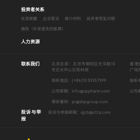
投资者关系
信息披露
企业管治
推介材料
投资者常见问题
通告（补发遗失的股票）
人力资源
联系我们
北京总部：北京市朝阳区光华路10
香港
号正大中心北塔45层
广场
联系电话：(+86)10 59257399
联系电
公司邮箱：info@cppharm.com
公司邮
媒体垂询：pr@sbpgroup.com
投诉与举
投诉与举报邮箱：sjjcb@cttq.com
报