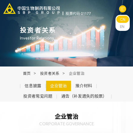
股票代码 01177
CN
关于中生
EN
投资者关系
Investor Relations
科研与管线
产品中心
首页
>
投资者关系
>
企业管治
新闻中心
信息披露
企业管治
推介材料
投资者常见问题
通告（补发遗失的股票）
可持续发展
企业管治
投资者关系
CORPORATE GOVERNANCE