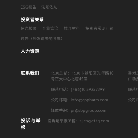
ESG报告
法规依从
投资者关系
信息披露
企业管治
推介材料
投资者常见问题
通告（补发遗失的股票）
人力资源
联系我们
北京总部：北京市朝阳区光华路10
香港
号正大中心北塔45层
广场
联系电话：(+86)10 59257399
联系电
公司邮箱：info@cppharm.com
公司邮
媒体垂询：pr@sbpgroup.com
投诉与举
投诉与举报邮箱：sjjcb@cttq.com
报