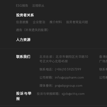
ESG报告
法规依从
投资者关系
信息披露
企业管治
推介材料
投资者常见问题
通告（补发遗失的股票）
人力资源
联系我们
北京总部：北京市朝阳区光华路10
香港
号正大中心北塔45层
广场
联系电话：(+86)10 59257399
联系电
公司邮箱：info@cppharm.com
公司邮
媒体垂询：pr@sbpgroup.com
投诉与举
投诉与举报邮箱：sjjcb@cttq.com
报