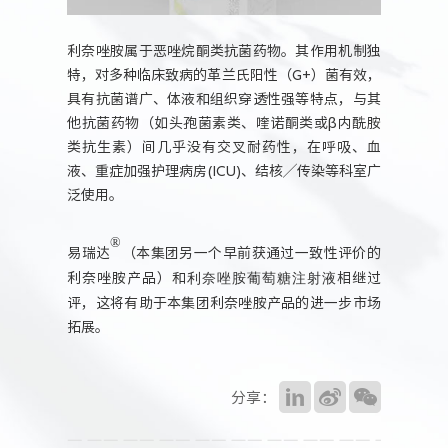
利奈唑胺属于恶唑烷酮类抗菌药物。其作用机制独
特，对多种临床致病的革兰氏阳性（G+）菌有效，
具有抗菌谱广、体液和组织穿透性强等特点，与其
他抗菌药物（如头孢菌素类、喹诺酮类或β内酰胺
类抗生素）间几乎没有交叉耐药性，在呼吸、血
液、重症加强护理病房(ICU)、结核╱传染等科室广
泛使用。
®
易瑞达
（本集团另一个早前获通过一致性评价的
利奈唑胺产品）和
利奈唑胺葡萄糖注射液
相继过
评
，这将有助于本集团利奈唑胺产品的进一步市场
拓展。
分享：