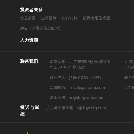
投资者关系
信息披露
企业管治
推介材料
投资者常见问题
通告（补发遗失的股票）
人力资源
联系我们
北京总部：北京市朝阳区光华路10
香港
号正大中心北塔45层
广场
联系电话：(+86)10 59257399
联系电
公司邮箱：info@cppharm.com
公司邮
媒体垂询：pr@sbpgroup.com
投诉与举
投诉与举报邮箱：sjjcb@cttq.com
报