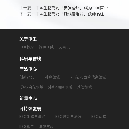
上一篇：
中国生物制药「安罗替尼」成为中国首个在国外开展实体瘤患者Ⅲ期临床试验获阳性结果的创新药
下一篇：
中国生物制药「托伐普坦片」获药品注册证书
关于中生
中生概况
管理团队
大事记
科研与管线
产品中心
创新产品
肿瘤领域
肝病/心血管代谢领域
呼吸/自免领域
外科/镇痛领域
其他领域
新闻中心
可持续发展
ESG策略与管治
ESG政策与承诺
ESG动态
ESG报告
法规依从