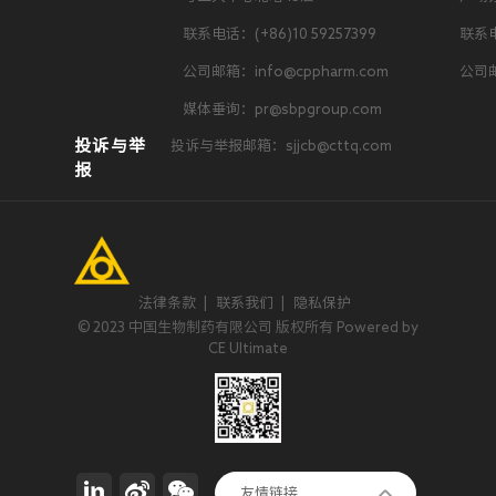
联系电话：(+86)10 59257399
联系电
公司邮箱：info@cppharm.com
公司邮
媒体垂询：pr@sbpgroup.com
投诉与举
投诉与举报邮箱：sjjcb@cttq.com
报
法律条款
|
联系我们
|
隐私保护
© 2023 中国生物制药有限公司 版权所有 Powered by
CE Ultimate
正大集团
友情链接