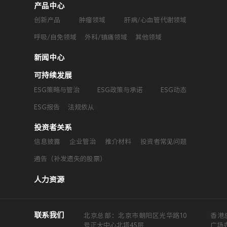
产品中心
创新产品
肿瘤领域
肝病/心血管代谢领域
呼吸/自免领域
外科/镇痛领域
其他领域
新闻中心
可持续发展
ESG策略与管治
ESG政策与承诺
ESG动态
ESG报告
法规依从
投资者关系
信息披露
企业管治
推介材料
投资者常见问题
通告（补发遗失的股票）
人力资源
联系我们
北京总部：北京市朝阳区光华路10
香港
号正大中心北塔45层
广场