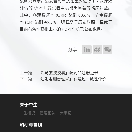
该研究显示，派安普利单抗在至少进行了 2 次疗效
评估的 r/r cHL 受试者中表现出显著的临床获益。
其中，客观缓解率 (ORR) 达到 83.6%，完全缓解
率 (CR) 达到 49.3%，明显高于历史对照，且优于
目前有条件获批上市的 PD-1 单抗已公布数据。
分享：
上一篇：
「泊马度胺胶囊」获药品注册证书
下一篇：
「注射用硼替佐米」获通过一致性评价
关于中生
中生概况
管理团队
大事记
科研与管线