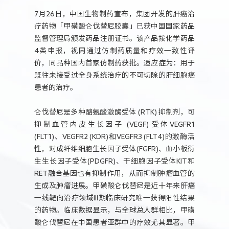
人力资源
7月26日，中国生物制药宣布，集团开发的肝癌治
疗药物「甲磺酸仑伐替尼胶囊」已获中国国家药品
监督管理局颁发药品注册证书。该产品按化学药品
4类申报，视同通过仿制药质量和疗效一致性评
价，同品种国内首家仿制药获批。适应症为：用于
既往未接受过全身系统治疗的不可切除的肝细胞癌
患者的治疗。
仑伐替尼是多种酪氨酸激酶受体 (RTK) 抑制剂，可
抑制血管内皮生长因子 (VEGF) 受体VEGFR1
(FLT1)、VEGFR2 (KDR)和VEGFR3 (FLT4)的激酶活
性，对成纤维细胞生长因子受体(FGFR)、血小板衍
生生长因子受体(PDGFR)、干细胞因子受体KIT和
RET融合基因也有抑制作用，从而抑制肿瘤血管的
生成及肿瘤进展。甲磺酸仑伐替尼是近十年来肝癌
一线靶向治疗领域III期临床研究唯一获得阳性结果
的药物。临床数据显示，与全球总人群相比，甲磺
酸仑伐替尼在中国患者亚群中的疗效尤其显著。甲