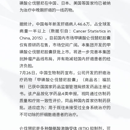
磺酸仑伐替尼在中国、日本、美国等国家均已被纳
为治疗中晚期肝癌的一线药物。
据统计，中国每年新发肝癌病人46.6万，占全球发
病量一半以上（数据引自：Cancer Statistics in
China, 2015）。目前国内市场甲磺酸仑伐替尼胶囊
仅有原研药在售，市场空间广阔。本集团开发的甲
磺酸仑伐替尼胶囊获批上市，将进一步完善本集团
抗肿瘤产品线布局，并有助减轻国内肝癌患者的经
济负担。
7月26日，中国生物制药宣布，公司开发的肝癌治
疗药物「甲磺酸仑伐替尼胶囊」（商品名：福凯
特）已获中国国家药品监督管理局颁发药品注册证
书。该产品按化学药品4类申报，视同通过仿制药
质量和疗效一致性评价，同品种国内首家仿制药获
批。适应症为：用于既往未接受过全身系统治疗的
不可切除的肝细胞癌患者的治疗。
仑伐替尼是多种酪氨酸激酶受体 (RTK) 抑制剂，可