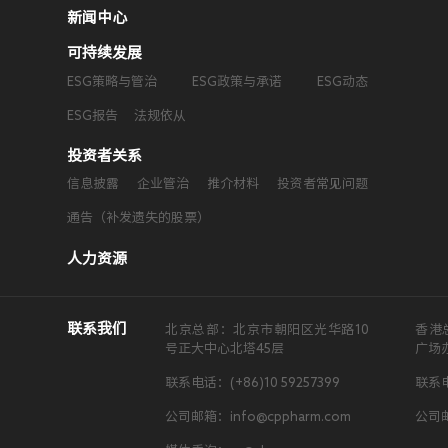
新闻中心
可持续发展
ESG策略与管治
ESG政策与承诺
ESG动态
ESG报告
法规依从
投资者关系
信息披露
企业管治
推介材料
投资者常见问题
通告（补发遗失的股票）
人力资源
联系我们
北京总部：北京市朝阳区光华路10
香港
号正大中心北塔45层
广场
联系电话：(+86)10 59257399
联系电
公司邮箱：info@cppharm.com
公司邮