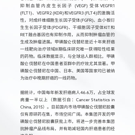
抑制血管内皮生长因子 (VEGF) 受体VEGFR1
(FLT1)、VEGFR2 (KDR)和VEGFR3 (FLT4)的激酶活
性，对成纤维细胞生长因子受体(FGFR)、血小板衍
生生长因子受体(PDGFR)、干细胞因子受体KIT和
RET融合基因也有抑制作用，从而抑制肿瘤血管的
生成及肿瘤进展。甲磺酸仑伐替尼是近十年来肝癌
一线靶向治疗领域III期临床研究唯一获得阳性结果
的药物。临床数据显示，与全球总人群相比，甲磺
酸仑伐替尼在中国患者亚群中的疗效尤其显著。甲
磺酸仑伐替尼在中国、日本、美国等国家均已被纳
为治疗中晚期肝癌的一线药物。
据统计，中国每年新发肝癌病人46.6万，占全球发
病量一半以上（数据引自：Cancer Statistics in
China, 2015）。目前国内市场甲磺酸仑伐替尼胶囊
仅有原研药在售，市场空间广阔。本集团开发的甲
磺酸仑伐替尼胶囊获批上市，将进一步完善本集团
抗肿瘤产品线布局，并有助减轻国内肝癌患者的经