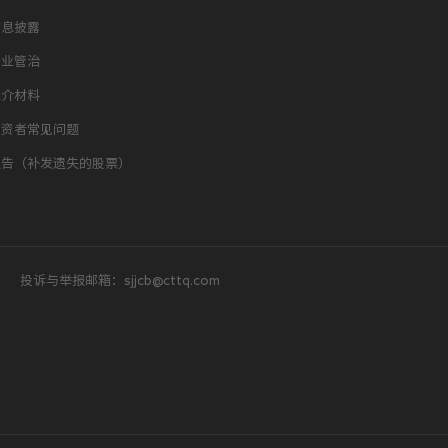
信息披露
企业管治
推介材料
投资者常见问题
通告（补发遗失的股票）
投诉与举报邮箱：sjjcb@cttq.com