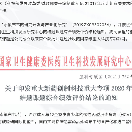
科技部发展改革委 财政部关于编制重大专项2017年度计划有关要求的通
工作。
“索氟布韦的研究开发与产业化研究”（2019ZX09302036），并
药卫生科技发展研究中心的结题课题综合绩效评价结论通知，我司承担的该
该课题是公司成立以来首个获批并通过验收的国家级重大科技专项项目。
氟布韦片），治疗成人与12至18岁青少年的慢性丙型肝炎病毒（HC
打破原研国际化垄断，国内实现临床急需药品索磷布韦的国产化和进口替