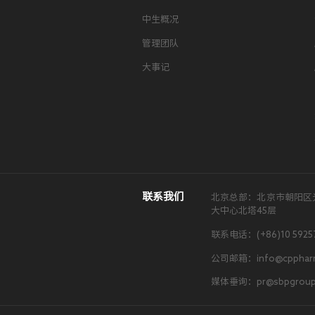
中生概况
管理团队
大事记
联系我们
北京总部：北京市朝阳区
大中心北塔45层
联系电话：(+86)10 5925
公司邮箱：info@cpphar
媒体垂询：pr@sbpgroup