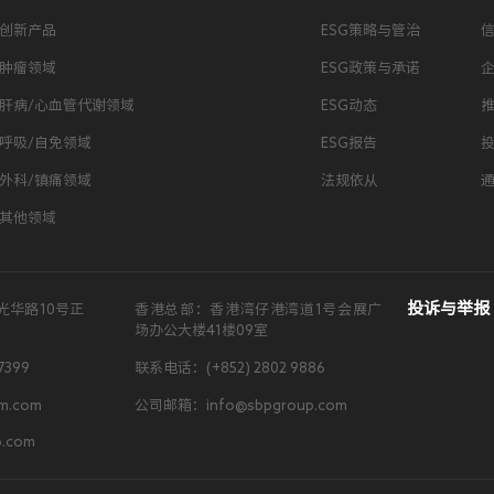
创新产品
ESG策略与管治
肿瘤领域
ESG政策与承诺
肝病/心血管代谢领域
ESG动态
呼吸/自免领域
ESG报告
外科/镇痛领域
法规依从
其他领域
投诉与举报
光华路10号正
香港总部：香港湾仔港湾道1号会展广
场办公大楼41楼09室
7399
联系电话：(+852) 2802 9886
m.com
公司邮箱：info@sbpgroup.com
.com