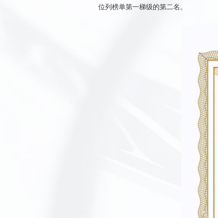
位列
榜单
第一梯级
的第二名
。