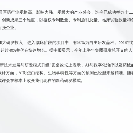
国医药行业规格高、影响力强、规模大的产业盛会，迄今已成功举办十二
、创新成果三个维度，以授权专利数量、专利施引总量、临床试验数量和
百强企业。
加大研发投入，进入临床阶段的项目中，有
50%
为自主研发品种。
年
2018
经超过
并仍在快速增长。
据中报显示，今年
上半年
集团
研发总开支约人
40%
新技术发展与研发模式升级
”
圆桌论坛上表示，
AI
与数字化治疗以及药械
设计方面，
AI
对蛋白结构、生物学特性等方面的预测已经越来越精准。随
或许
会在根本上改变我们现在的新药研发模式。