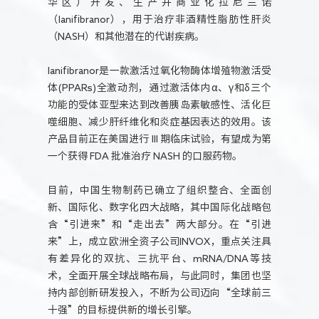
华区）开发、生产并商业化拉尼兰诺
（lanifibranor），用于治疗非酒精性脂肪性肝炎
（NASH）和其他潜在的代谢疾病。
lanifibranor是一款激活过氧化物酶体增殖物激活受
体(PPARs)全激动剂，通过激活体内α、γ和δ三个
功能的受体亚型来达到改善胰岛素敏感性、活化巨
噬细胞、减少肝纤维化和炎症基因表达的效用。该
产品目前正在美国进行 III 期临床试验，有望成为第
一个获得 FDA 批准治疗 NASH 的口服药物。
目前，中国生物制药已确立了组织整合、全面创
新、国际化、数字化四大战略，其中国际化战略包
含“引进来”和“走出去”两大部分。在“引进
来”上，成立欧洲全资子公司INVOX，重点关注具
有差异化的双抗、三抗平台、mRNA/DNA等技
术，全面开展全球战略布局，与此同时，集团也坚
持内部创新研发投入，不断为公司迈向“全球前三
十强”的目标提供新的增长引擎。