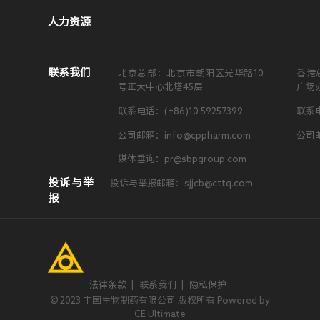
人力资源
联系我们
北京总部：北京市朝阳区光华路10
香港
号正大中心北塔45层
广场
联系电话：(+86)10 59257399
联系电
公司邮箱：info@cppharm.com
公司邮
媒体垂询：pr@sbpgroup.com
投诉与举
投诉与举报邮箱：sjjcb@cttq.com
报
法律条款
|
联系我们
|
隐私保护
© 2023 中国生物制药有限公司 版权所有 Powered by
CE Ultimate