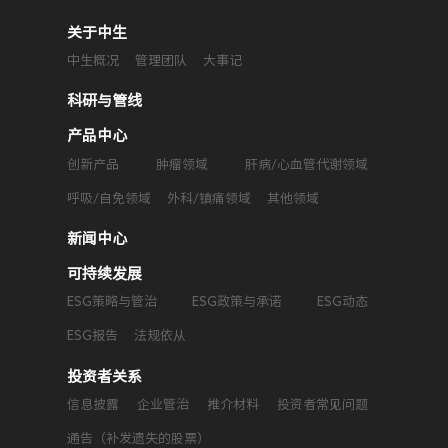
关于中生
中生概况
管理团队
大事记
科研与管线
产品中心
创新产品
肿瘤领域
肝病/心血管代谢领域
呼吸/自免领域
外科/镇痛领域
其他领域
新闻中心
可持续发展
ESG策略与管治
ESG政策与承诺
ESG动态
ESG报告
法规依从
投资者关系
信息披露
企业管治
推介材料
投资者常见问题
通告（补发遗失的股票）