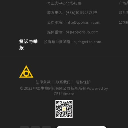
号正大中心北塔45层
广场
联系电话：(+86)10 59257399
联系电
公司邮箱：info@cppharm.com
公司邮
媒体垂询：pr@sbpgroup.com
投诉与举
投诉与举报邮箱：sjjcb@cttq.com
报
法律条款
|
联系我们
|
隐私保护
© 2023 中国生物制药有限公司 版权所有 Powered by
CE Ultimate