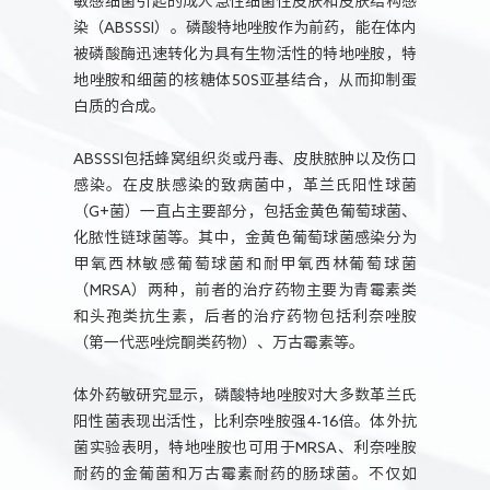
敏感细菌引起的成人急性细菌性皮肤和皮肤结构感
染（ABSSSI）。磷酸特地唑胺作为前药，能在体内
被磷酸酶迅速转化为具有生物活性的特地唑胺，特
地唑胺和细菌的核糖体50S亚基结合，从而抑制蛋
白质的合成。
ABSSSI包括蜂窝组织炎或丹毒、皮肤脓肿以及伤口
感染。在皮肤感染的致病菌中，革兰氏阳性球菌
（G+菌）一直占主要部分，包括金黄色葡萄球菌、
化脓性链球菌等。其中，金黄色葡萄球菌感染分为
甲氧西林敏感葡萄球菌和耐甲氧西林葡萄球菌
（MRSA）两种，前者的治疗药物主要为青霉素类
和头孢类抗生素，后者的治疗药物包括利奈唑胺
（第一代恶唑烷酮类药物）、万古霉素等。
体外药敏研究显示，磷酸特地唑胺对大多数革兰氏
阳性菌表现出活性，比利奈唑胺强4-16倍。体外抗
菌实验表明，特地唑胺也可用于MRSA、利奈唑胺
耐药的金葡菌和万古霉素耐药的肠球菌。不仅如