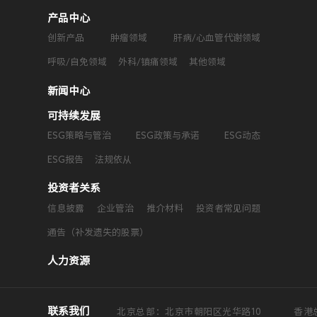
产品中心
创新产品
肿瘤领域
肝病/心血管代谢领域
呼吸/自免领域
外科/镇痛领域
其他领域
新闻中心
可持续发展
ESG策略与管治
ESG政策与承诺
ESG动态
ESG报告
法规依从
投资者关系
信息披露
企业管治
推介材料
投资者常见问题
通告（补发遗失的股票）
人力资源
联系我们
北京总部：北京市朝阳区光华路10
香港