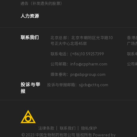
通告（补发遗失的股票）
人力资源
联系我们
北京总部：北京市朝阳区光华路10
香港
号正大中心北塔45层
广场
联系电话：(+86)10 59257399
联系电
公司邮箱：info@cppharm.com
公司邮
媒体垂询：pr@sbpgroup.com
投诉与举
投诉与举报邮箱：sjjcb@cttq.com
报
法律条款
|
联系我们
|
隐私保护
© 2023 中国生物制药有限公司 版权所有 Powered by