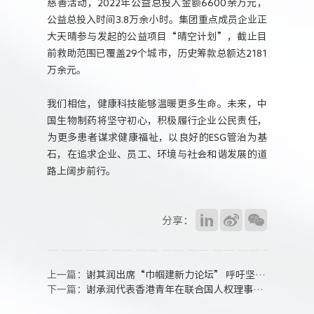
慈善活动，2022年公益总投入金额6600余万元，
公益总投入时间3.8万余小时。集团重点成员企业正
大天晴参与发起的公益项目“晴空计划”，截止目
前救助范围已覆盖29个城市，历史筹款总额达2181
万余元。
我们相信，健康科技能够温暖更多生命。未来，中
国生物制药将坚守初心，积极履行企业公民责任，
为更多患者谋求健康福祉，以良好的ESG管治为基
石，在追求企业、员工、环境与社会和谐发展的道
路上阔步前行。
分享：
上一篇：
谢其润出席“巾帼建新力论坛” 呼吁坚持科技创新护航女性健康
下一篇：
谢承润代表香港青年在联合国人权理事会发言 谈《国安法》带给香港的积极变化