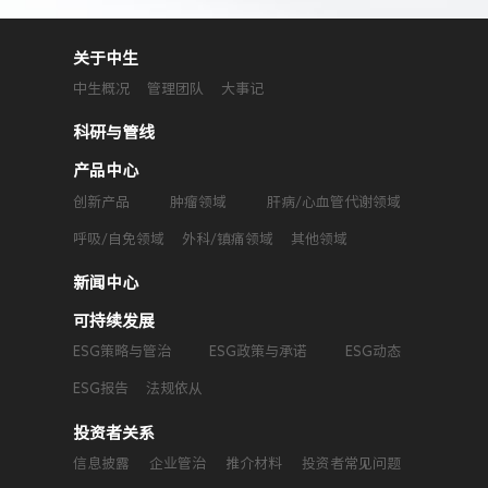
关于中生
中生概况
管理团队
大事记
科研与管线
产品中心
创新产品
肿瘤领域
肝病/心血管代谢领域
呼吸/自免领域
外科/镇痛领域
其他领域
新闻中心
可持续发展
ESG策略与管治
ESG政策与承诺
ESG动态
ESG报告
法规依从
投资者关系
信息披露
企业管治
推介材料
投资者常见问题