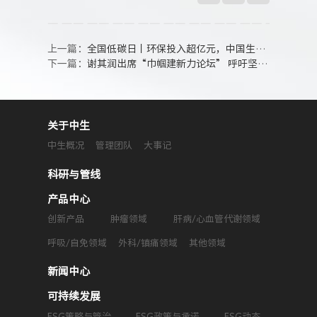
上一篇：
全国低碳日丨环保投入超亿元，中国生物制药 “减碳” 进行时！
下一篇：
谢其润出席“巾帼建新力论坛” 呼吁坚持科技创新护航女性健康
关于中生
中生概况
管理团队
大事记
科研与管线
产品中心
创新产品
肿瘤领域
肝病/心血管代谢领域
呼吸/自免领域
外科/镇痛领域
其他领域
新闻中心
可持续发展
ESG策略与管治
ESG政策与承诺
ESG动态