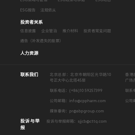
ESG报告
法规依从
投资者关系
信息披露
企业管治
推介材料
投资者常见问题
通告（补发遗失的股票）
人力资源
联系我们
北京总部：北京市朝阳区光华路10
香港
号正大中心北塔45层
广场
联系电话：(+86)10 59257399
联系电
公司邮箱：info@cppharm.com
公司邮
媒体垂询：pr@sbpgroup.com
投诉与举
投诉与举报邮箱：sjjcb@cttq.com
报