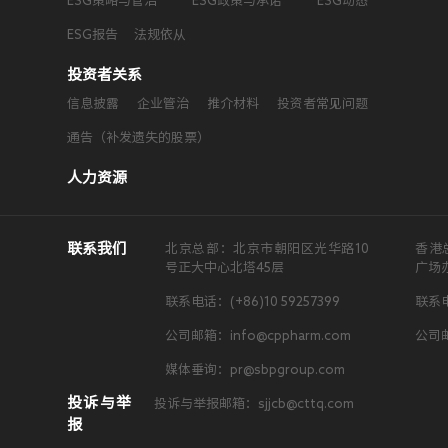
ESG策略与管治
ESG政策与承诺
ESG动态
ESG报告
法规依从
投资者关系
信息披露
企业管治
推介材料
投资者常见问题
通告（补发遗失的股票）
人力资源
联系我们
北京总部：北京市朝阳区光华路10
香港
号正大中心北塔45层
广场
联系电话：(+86)10 59257399
联系电
公司邮箱：info@cppharm.com
公司邮
媒体垂询：pr@sbpgroup.com
投诉与举
投诉与举报邮箱：sjjcb@cttq.com
报