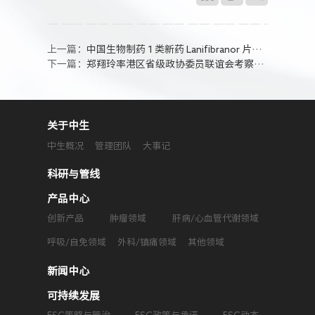
上一篇：
中国生物制药 1 类新药 Lanifibranor 片被 CDE 拟纳入突破性治疗药物程序
下一篇：
郑翔玲率港区省级政协委员联谊会考察团访沪 与上海市市长龚正会谈
关于中生
中生概况
管理团队
大事记
科研与管线
产品中心
创新产品
肿瘤领域
肝病/心血管代谢领域
呼吸/自免领域
外科/镇痛领域
其他领域
新闻中心
可持续发展