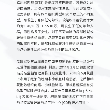
软组织肉瘤 (STS) 是高度异质性肿瘤，其特点：局
部侵袭性、呈浸润性或破坏性生长、可局部复发和
远处转移，具有19个组织类型和50个以上的不同亚
型，可发生于身体任何部位。软组织肉瘤发病率大
约为1.28/10万~1.72/10万，可发生于任何年龄人
群，男性略多于女性。对于不可切除的局部晚期或
转移性软组织肉瘤，尽管不同肉瘤亚型对化疗药物
的敏感性不同，局部晚期或转移性软组织肉瘤一线
治疗仍推荐以蒽环类药物为主的姑息化疗。
盐酸安罗替尼胶囊是中国生物制药研发的一款多靶
点受体酪氨酸激酶抑制剂。2011年3月获得国家食
品药品监督管理局临床研究批件，2018年5月获批
上市用于经治的晚期非小细胞肺癌患者，之后相继
获批软组织肉瘤、小细胞肺癌、甲状腺髓样癌和分
化型甲状腺癌适应症。其联合贝莫苏拜单抗 (抗PD-
L1) 及化疗一线治疗小细胞肺癌的适应症正在国家
药品监督管理局药品审评中心 (CDE) 技术审评中。