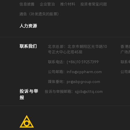
信息披露
企业管治
推介材料
投资者常见问题
通告（补发遗失的股票）
人力资源
联系我们
北京总部：北京市朝阳区光华路10
香港
号正大中心北塔45层
广场
联系电话：(+86)10 59257399
联系电
公司邮箱：info@cppharm.com
公司邮
媒体垂询：pr@sbpgroup.com
投诉与举
投诉与举报邮箱：sjjcb@cttq.com
报