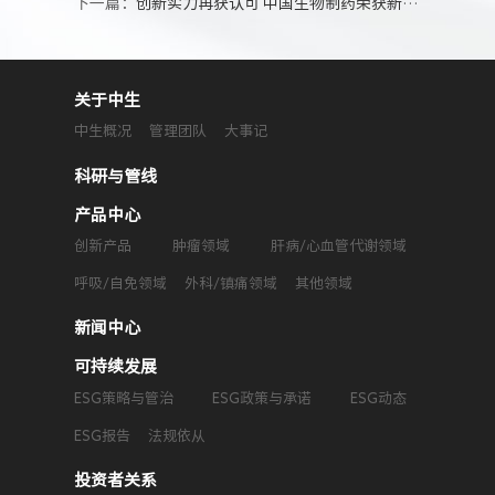
下一篇：
创新实力再获认可 中国生物制药荣获新浪财经“年度创新药企业”
关于中生
中生概况
管理团队
大事记
科研与管线
产品中心
创新产品
肿瘤领域
肝病/心血管代谢领域
呼吸/自免领域
外科/镇痛领域
其他领域
新闻中心
可持续发展
ESG策略与管治
ESG政策与承诺
ESG动态
ESG报告
法规依从
投资者关系