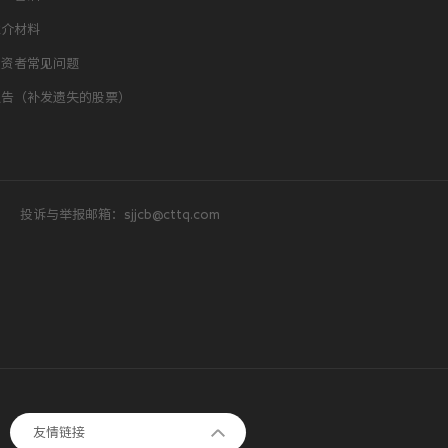
推介材料
投资者常见问题
通告（补发遗失的股票）
投诉与举报邮箱：sjjcb@cttq.com
正大集团
友情链接