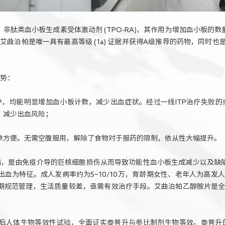
非肽类血小板生成素受体激动剂 (TPO-RA)，其作用为增加血小板的
艾曲泊帕是唯一具有最高等级 (1a) 证据并获得A级推荐的药物，同时也
优势：
P，均能明显增加血小板计数，减少出血症状。经过一线ITP治疗失败的
，减少出血风险；
单方便。无需空腹服用，解除了食物对于服药的限制，依从性大幅提升。
疾病，是由免疫介导的巨核细胞损伤从而导致功能性血小板生成减少以及缺
血为特征。成人发病率约为5~10/10万，育龄期女性、老年人为高发人群
期规范管理，生活质量较差，亟需有效治疗手段。艾曲泊帕乙醇胺片是全球
后人体生物等效性试验，全面证实泰普升与参比制剂生物等效。泰普升的