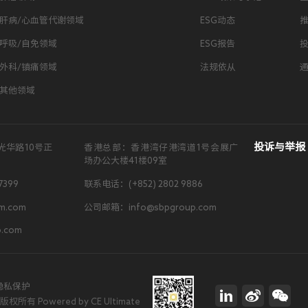
肝病/心血管代谢领域
ESG动态
呼吸/自免领域
ESG报告
外科/镇痛领域
法规依从
其他领域
投诉与举报
光华路10号正
香港总部：香港湾仔港湾道1号会展广
场办公大楼41楼09室
7399
联系电话：(+852) 2802 9886
m.com
公司邮箱：info@sbpgroup.com
.com
隐私保护
有 Powered by CE Ultimate