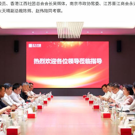
委员、香港江西社团总会会长吴辉体，南京市政协常委、江苏晋江商会永
大天晴副总裁陈辉、赵伟陪同考察。