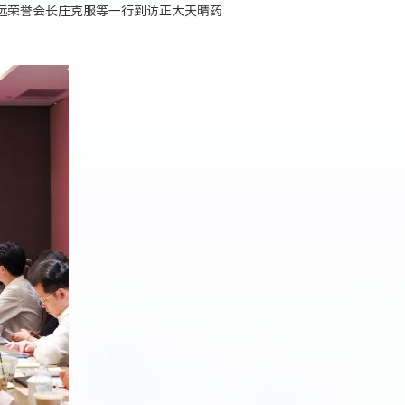
远荣誉会长庄克服等一行到访正大天晴药