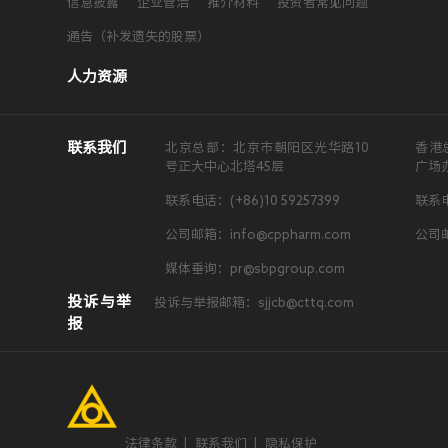
信息披露
企业管治
推介材料
投资者常见问题
通告（补发遗失的股票）
人力资源
联系我们
北京总部：北京市朝阳区光华路10
香港
号正大中心北塔45层
广场
联系电话：(+86)10 59257399
联系电
公司邮箱：info@cppharm.com
公司邮
媒体垂询：pr@sbpgroup.com
投诉与举
投诉与举报邮箱：sjjcb@cttq.com
报
法律条款
|
联系我们
|
隐私保护