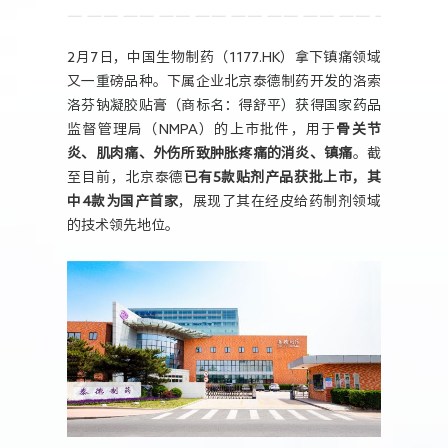
人力资源
2月7日，中国生物制药（1177.HK）拿下镇痛领域
又一重磅品种。下属企业北京泰德制药开发的洛索
洛芬钠凝胶贴膏（商标名：得舒平）获得国家药品
监督管理局（NMPA）的上市批件，用于
骨关节
炎、肌肉痛、外伤所致肿胀疼痛的消炎、镇痛
。截
至目前，北京泰德
已有5款贴剂产品获批上市，其
中4款为国产首家
，展现了其在经皮给药制剂领域
的技术领先地位。