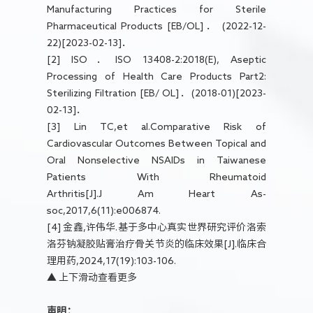
Manufacturing Practices for Sterile
Pharmaceutical Products [EB/OL]． (2022-12-
22)[2023-02-13]．
[2] ISO．ISO 13408-2:2018(E), Aseptic
Processing of Health Care Products Part2:
Sterilizing Filtration [EB/ OL]．(2018-01)[2023-
02-13]．
[3] Lin TC,et al.Comparative Risk of
Cardiovascular Outcomes Between Topical and
Oral Nonselective NSAlDs in Taiwanese
Patients With Rheumatoid
Arthritis[J].J Am Heart As-
soc,2017,6(11):e006874.
[4] 金鑫,许伟华.基于多中心真实世界研究评价洛索
洛芬钠凝胶贴膏治疗骨关节炎的临床效果[J].临床合
理用药,2024,17(19):103-106.
▲ 上下滑动查看更多
声明：