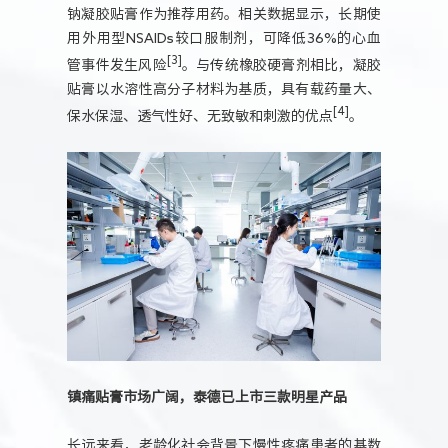
钠凝胶贴膏作为推荐用药。相关数据显示，长期使
用外用型NSAIDs较口服制剂，可降低36%的心血
[3]
管事件发生风险
。与传统橡胶硬膏剂相比，凝胶
贴膏以水溶性高分子材料为基质，具有载药量大、
[4]
保水保湿、透气性好、无致敏和刺激的优点
。
镇痛贴膏市场广阔，泰德已上市三款明星产品
长远来看，老龄化社会背景下慢性疼痛患者的基数