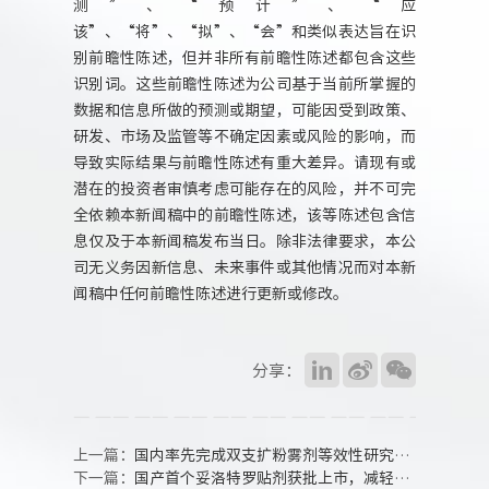
测”、“预计”、“应
该”、“将”、“拟”、“会”和类似表达旨在识
别前瞻性陈述，但并非所有前瞻性陈述都包含这些
识别词。这些前瞻性陈述为公司基于当前所掌握的
数据和信息所做的预测或期望，可能因受到政策、
研发、市场及监管等不确定因素或风险的影响，而
导致实际结果与前瞻性陈述有重大差异。请现有或
潜在的投资者审慎考虑可能存在的风险，并不可完
全依赖本新闻稿中的前瞻性陈述，该等陈述包含信
息仅及于本新闻稿发布当日。除非法律要求，本公
司无义务因新信息、未来事件或其他情况而对本新
闻稿中任何前瞻性陈述进行更新或修改。
分享：
上一篇：
国内率先完成双支扩粉雾剂等效性研究，呼吸领域又一重要品种上市申请获受理
下一篇：
国产首个妥洛特罗贴剂获批上市，减轻气道阻塞性疾病“呼吸之痛”