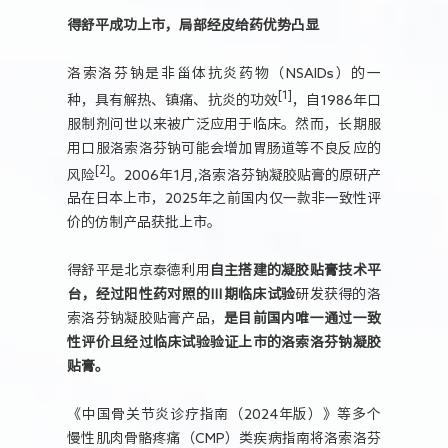
得舒平成功上市，局部经皮给药优势凸显
洛索洛芬钠是非甾体抗炎药物（NSAIDs）的一
[1]
种，具有解热、镇痛、抗炎的功效
，自1986年口
服制剂问世以来被广泛应用于临床。然而，长期服
用口服洛索洛芬钠可能会增加胃肠道等不良反应的
[2]
风险
。2006年1月,洛索洛芬钠凝胶贴膏的原研产
品在日本上市，2025年之前国内仅一款非一致性评
价的仿制产品获批上市。
得舒平是北京泰德利用
自主搭建的凝胶贴膏技术平
台，经过阳性药对照的Ⅲ期临床试验
研发获得的洛
索洛芬钠凝胶贴膏产品，
是目前国内唯一通过一致
性评价且经过临床试验验证上市的洛索洛芬钠凝胶
贴膏。
《中国骨关节炎诊疗指南（2024年版）》等多个
慢性肌肉骨骼疼痛（CMP）类疾病指南将洛索洛芬