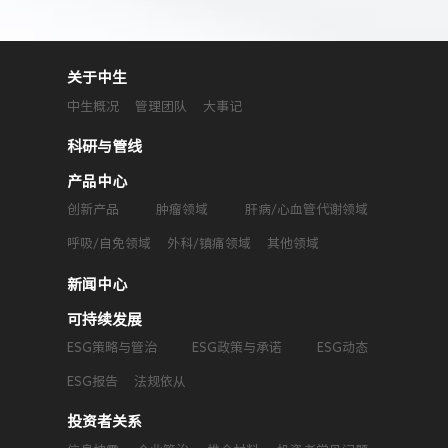
关于中生
中生概况
管理团队
大事记
科研与管线
产品中心
创新产品
肿瘤领域
肝病/心血管代谢领域
呼吸/自免领域
外科/镇痛领域
其他领域
新闻中心
可持续发展
ESG策略与管治
ESG政策与承诺
ESG动态
ESG报告
法规依从
投资者关系