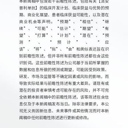
本新闻稿中包含若干前瞻性陈述，包括有关【派安
普利单抗】的临床开发计划、临床获益与优势的预
期、商业化展望、患者临床获益可能性，以及潜在
商业机会等声明。“预期”、“相信”、“继
续”、“可能”、“估计”、“期望”、“有
望”、“打算”、“计划”、“潜在”、“预
测”、“预计”、“应
该”、“将”、“拟”、“会”和类似表达旨在识
别前瞻性陈述，但并非所有前瞻性陈述都包含这些
识别词。这些前瞻性陈述为公司基于当前所掌握的
数据和信息所做的预测或期望，可能因受到政策、
研发、市场及监管等不确定因素或风险的影响，而
导致实际结果与前瞻性陈述有重大差异。请现有或
潜在的投资者审慎考虑可能存在的风险，并不可完
全依赖本新闻稿中的前瞻性陈述，该等陈述包含信
息仅及于本新闻稿发布当日。除非法律要求，本公
司无义务因新信息、未来事件或其他情况而对本新
闻稿中任何前瞻性陈述进行更新或修改。