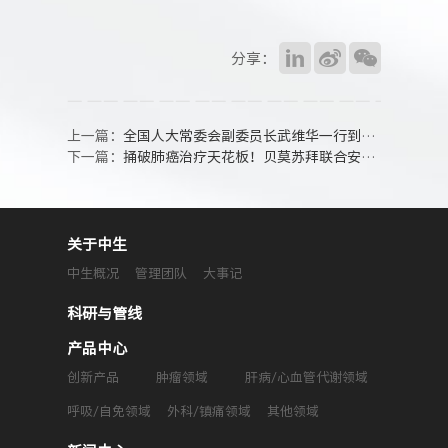
分享：
上一篇：
全国人大常委会副委员长武维华一行到正大天晴调研
下一篇：
捅破肺癌治疗天花板！贝莫苏拜联合安罗替尼“头对头”替雷联合化疗取得显著优效！
关于中生
中生概况
管理团队
大事记
科研与管线
产品中心
创新产品
肿瘤领域
肝病/心血管代谢领域
呼吸/自免领域
外科/镇痛领域
其他领域