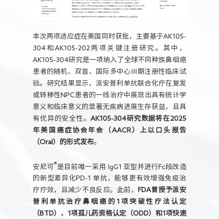
本次两项适应症在美国同时获批，主要基于AK105-
304和AK105-202两项关键注册研究。其中，
AK105-304研究是一项纳入了全球不同种族鼻咽癌
患者的随机、双盲、国际多中心Ⅲ期注册性临床试
验。研究结果显示，派安普利单抗联合化疗在复发
或转移性NPC患者的一线治疗中展现出具有统计学
意义和临床意义的显著无疾病进展生存获益，且具
有优异的安全性。
AK105-304研究数据将在2025
年美国癌症协会年会（AACR）上以口头报告
（Oral）的形式发布
。
®
安尼可
是目前唯一采用 IgG1 亚型并进行Fc段改造
的新型差异化PD-1 单抗，能够更有效增强免疫治
疗疗效，且减少不良反应。此前，
FDA曾授予派安
普利单抗治疗鼻咽癌的1项突破性疗法认定
（BTD）、1项孤儿药资格认定（ODD）和1项快速