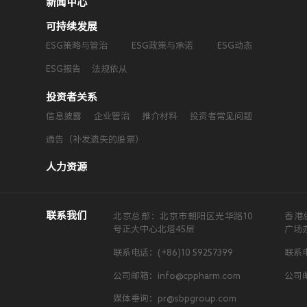
新闻中心
可持续发展
ESG策略与管治
ESG政策与承诺
ESG动态
ESG报告
法规依从
投资者关系
信息披露
企业管治
推介材料
投资者常见问题
通告（补发遗失的股票）
人力资源
联系我们
北京总部：北京市朝阳区光华路10
香港
号正大中心北塔45层
广场
联系电话：(+86)10 59257399
联系电
公司邮箱：info@cppharm.com
公司邮
媒体垂询：pr@sbpgroup.com