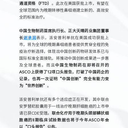
通道资格（FTD）
。此次在美国获批上市，有望在
全球范围内为晚期转移性鼻咽癌建立新的、高效安
全的标准治疗。
中国生物制药首席执行长、正大天晴药业集团董事
长
谢承润
表示，派安普利单抗在美国成功获批上
市，将为全球的晚期鼻咽癌患者提供贯穿全程的免
疫治疗新选择，体现出中国创新药物研发体系已与
国际标准全面接轨，将推动中国创新成果进一步惠
及全球患者。而且
中国生物制药在即将召开的
ASCO上获得了12项口头报告，打破了中国药企的
记录，也再一次证明“中国创新”完全有能力变
为“世界创新”
。
派安普利单抗还有多个适应症正在开发，其中联合
安罗替尼胶囊用于一线治疗晚期肝细胞癌的上市申
请已获CDE受理。
联合化疗用于晚期头颈部鳞状细
胞癌的II期临床试验数据也将于今年ASCO年会
以“口头报告”公布
。