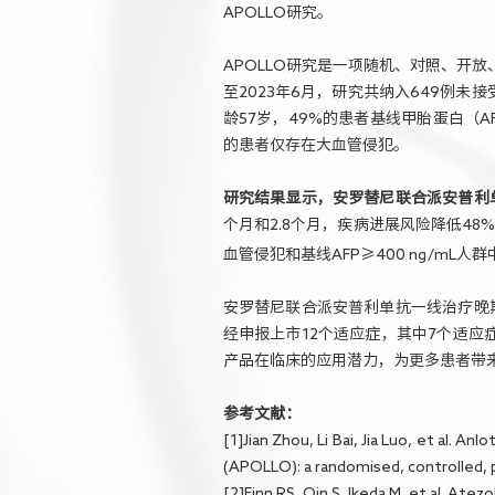
APOLLO研究。
APOLLO研究是一项随机、对照、开
至2023年6月，研究共纳入649例未
龄57岁，49%的患者基线甲胎蛋白（AF
的患者仅存在大血管侵犯。
研究结果显示，安罗替尼联合派安普利单
个月和2.8个月，疾病进展风险降低48
血管侵犯和基线AFP≥400 ng/mL人
安罗替尼联合派安普利单抗一线治疗晚期
经申报上市12个适应症，其中7个适
产品在临床的应用潜力，为更多患者带
参考文献：
[1]Jian Zhou, Li Bai, Jia Luo, et al. A
(APOLLO): a randomised, controlled, ph
[2]Finn RS, Qin S, Ikeda M, et al. At