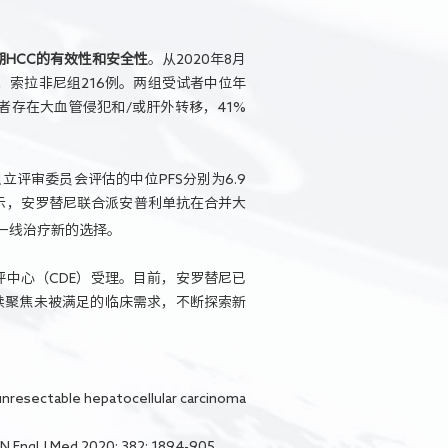
HCC的有效性和安全性
。从2020年8月
例，索拉非尼组216例。两组受试者中位年
的患者存在大血管侵犯和/或肝外转移，41%
立评审委员会评估的中位PFS分别为6.9
析显示，安罗替尼联合派安普利单抗在合并大
一线治疗新的选择。
评中心（CDE）受理。目前，安罗替尼已
续聚焦未被满足的临床需求，不断探索新
of unresectable hepatocellular carcinoma
 N Engl J Med 2020; 382: 1894-905.