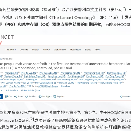
®
®
类创新药盐酸安罗替尼胶囊（福可维
）联合派安普利单抗注射液（安尼可
）
叶刀旗下肿瘤学期刊《The Lancet Oncology》（IF：41.6）上发
期（PFS）和总生存期（OS）双终点阳性结果的Ⅲ期研究，
为晚期HCC
患者发病率和死亡率在恶性肿瘤中排名第4位、第2位。由于HCC起病
[2]
brave150研究
成功开辟了肝癌领域免疫联合抗血管生成药物的治疗
民解放军总医院焦顺昌教授综合安罗替尼及派安普利单抗在肝细胞癌领