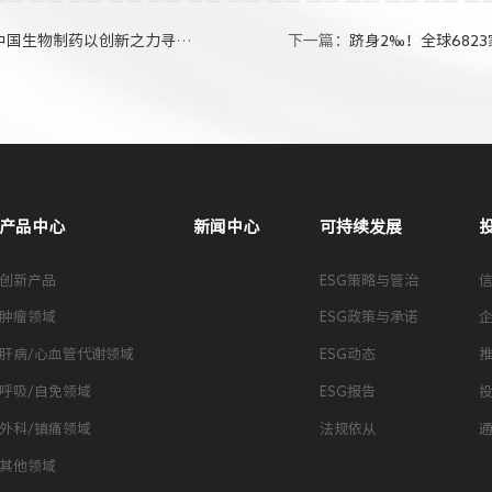
生物制药以创新之力寻求破局
下一篇：
跻身2‰！全球6823
产品中心
新闻中心
可持续发展
创新产品
ESG策略与管治
肿瘤领域
ESG政策与承诺
肝病/心血管代谢领域
ESG动态
呼吸/自免领域
ESG报告
外科/镇痛领域
法规依从
其他领域