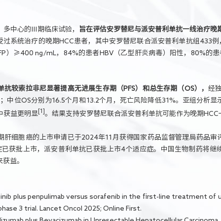
放、多中心的Ⅲ期临床试验，
旨在评估安罗替尼与派安普利单抗一线治疗晚期
接受过系统治疗的晚期HCC患者，其中安罗替尼联合派安普利单抗组433
P）≥400 ng/mL，84%的患者HBV（乙型肝炎病毒）阳性，80%
抗较索拉非尼显著提高无进展生存期（PFS）和总生存期（OS），
经独
%；中位OS分别为16.5个月和13.2个月，死亡风险降低31%。亚组分
[1]
群中获益更明显
。结果支持安罗替尼联合派安普利单抗可能作为晚期HCC
肝细胞癌的上市申请已于2024年11月获得国家药品监督管理局药品审
应症已获批上市，派安普利单抗已获批上市4个适应症。中国生物制药将继
来获益。
nlotinib plus penpulimab versus sorafenib in the first-line treatment 
ase 3 trial. Lancet Oncol 2025; Online First.
ezolizumab plus Bevacizumab in Unresectable Hepatocellular Carcinoma.