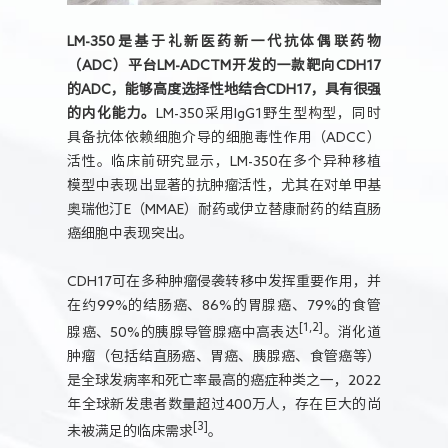
LM-350是基于礼新医药新一代抗体偶联药物
（ADC）平台LM-ADCTM开发的一款靶向CDH17
的ADC，能够高度选择性地结合CDH17，具有很强
的内化能力。
LM-350采用IgG1野生型构型，同时
具备抗体依赖细胞介导的细胞毒性作用（ADCC）
活性。临床前研究显示，LM-350在多个异种移植
模型中表现出显著的抗肿瘤活性，尤其在对单甲基
奥瑞他汀E‌（MMAE）耐药或伊立替康耐药的结直肠
癌细胞中表现突出。
CDH17可在多种肿瘤侵袭转移中发挥重要作用，并
在约99%的结肠癌、86%的胃腺癌、79%的食管
[1,2]
腺癌、50%的胰腺导管腺癌中高表达
。消化道
肿瘤（包括结直肠癌、胃癌、胰腺癌、食管癌等）
是全球发病率和死亡率最高的癌症种类之一，2022
年全球新发患者数量超过400万人，存在巨大的尚
[3]
未被满足的临床需求
。