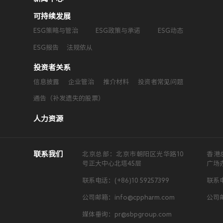
可持续发展
ESG策略与管治
ESG政策与承诺
ESG动态
ESG报告
法规依从
投资者关系
信息披露
企业管治
推介材料
投资者常见问题
通告（补发遗失的股票）
人力资源
联系我们
北京总部：北京市朝阳区光华路10
香港
号正大中心北塔45层
广场
联系电话：(+86)10 59257399
联系电
公司邮箱：info@cppharm.com
公司邮
媒体垂询：pr@sbpgroup.com