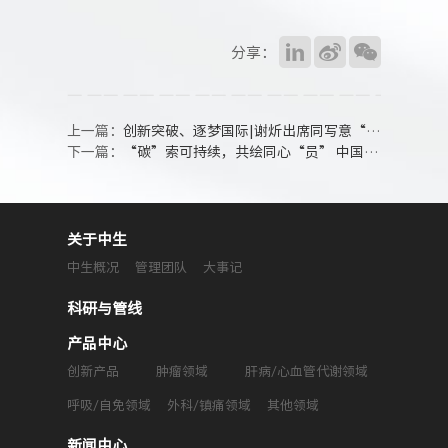
分享：
上一篇：
创新突破、逐梦国际|谢炘出席同写意“中国新药未来之路”大会
下一篇：
“碳”索可持续，共绘同心“员” 中国生物制药第二届ESG Day绿色启航
关于中生
中生概况
管理团队
大事记
科研与管线
产品中心
创新产品
肿瘤领域
肝病/心血管代谢领域
呼吸/自免领域
外科/镇痛领域
其他领域
新闻中心