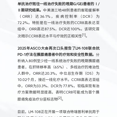
单抗治疗既往一线治疗失败的晚期G/GEJ患者的Ⅰ/
Ⅱ期研究结果。
中美澳三地48例患者的客观缓解率
（ORR）达36.1%，疾病控制率（DCR）为
72.2%。特别是在一线治疗失败的CCR8高表达亚
组中，ORR高达87.5%，DCR达100%。该研究首
[1]
次揭示CCR8表达水平与疗效的正相关性
。
2025年ASCO大会再次口头报告了LM-108联合抗
PD-1疗法在胰腺癌患者中的疗效和安全性数据。
分
析纳入80例至少经一线系统治疗失败的晚期胰腺癌
患者，在肝转移率高（65%）、多线治疗的难治性
人群中，ORR达20.3%，中位总生存期（OS）为
10.02个月，接近一线化疗水平。CCR8高表达亚组
中，ORR为33.3%、DCR为 77.8%，较临床现有治
疗方案数据明显提高，表明CCR8可能成为首个胰
[2]
腺癌免疫治疗分层标志物
。
目前，LM-108正在开展一项联合特瑞普利单抗用于