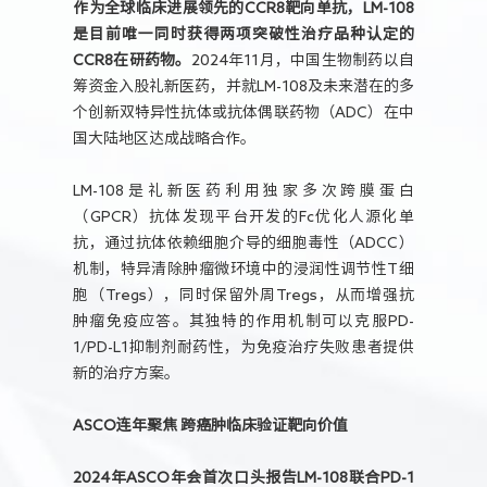
作为全球临床进展领先的CCR8靶向单抗，LM-108
是目前唯一同时获得两项突破性治疗品种认定的
CCR8在研药物。
2024年11月，中国生物制药以自
筹资金入股礼新医药，并就LM-108及未来潜在的多
个创新双特异性抗体或抗体偶联药物（ADC）在中
国大陆地区达成战略合作。
LM-108是礼新医药利用独家多次跨膜蛋白
（GPCR）抗体发现平台开发的Fc优化人源化单
抗，通过抗体依赖细胞介导的细胞毒性（ADCC）
机制，特异清除肿瘤微环境中的浸润性调节性T细
胞（Tregs），同时保留外周Tregs，从而增强抗
肿瘤免疫应答。其独特的作用机制可以克服PD-
1/PD-L1抑制剂耐药性，为免疫治疗失败患者提供
新的治疗方案。
ASCO连年聚焦 跨癌肿临床验证靶向价值
2024年ASCO年会首次口头报告LM-108联合PD-1