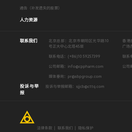
通告（补发遗失的股票）
人力资源
联系我们
北京总部：北京市朝阳区光华路10
香港
号正大中心北塔45层
广场
联系电话：(+86)10 59257399
联系电
公司邮箱：info@cppharm.com
公司邮
媒体垂询：pr@sbpgroup.com
投诉与举
投诉与举报邮箱：sjjcb@cttq.com
报
法律条款
|
联系我们
|
隐私保护