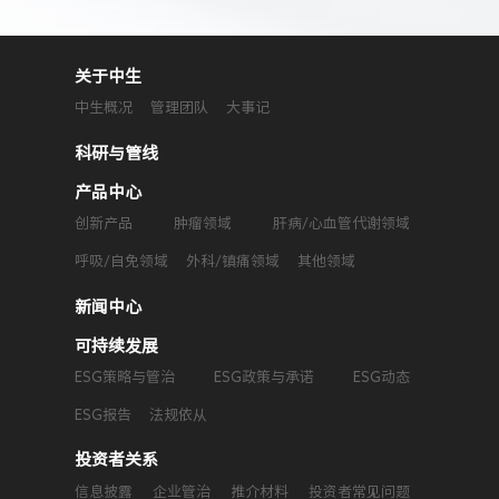
关于中生
中生概况
管理团队
大事记
科研与管线
产品中心
创新产品
肿瘤领域
肝病/心血管代谢领域
呼吸/自免领域
外科/镇痛领域
其他领域
新闻中心
可持续发展
ESG策略与管治
ESG政策与承诺
ESG动态
ESG报告
法规依从
投资者关系
信息披露
企业管治
推介材料
投资者常见问题