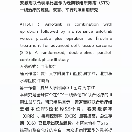
安慰剂联合表柔比星作为晚期软组织肉瘤（STS）
一线治疗的随机、双盲、平行对照Ⅲ期研究
#11501：Anlotinib in combination with
epirubicin followed by maintenance anlotinib
versus placebo plus epirubicin as first-line
treatment for advanced soft tissue sarcoma
(STS): A randomized, double-blind, parallel-
controlled, phase III study.
入选形式：口头报告
通讯作者：复旦大学附属中山医院 周宇红，北京积
水潭医院 牛晓辉
第一作者：复旦大学附属中山医院 周宇红
本研究是全球首个在STS一线验证TKI联合化疗的Ⅲ
期注册研究。研究结果显示，
安罗替尼联合治疗组
患者中位PFS延长约5.5个月，客观缓解率
（ORR）、疾病控制率（DCR）显著提高，总生存
期（OS）已显示出获益趋势
。本研究填补了STS一
线靶向联合化疗的空白，为众多病理亚型的患者提