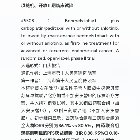
项随机、开放Ⅱ期临床试验
#5508：Benmelstobart plus
carboplatin/paclitaxel with or without anlotinib,
followed by maintenance benmelstobart with
or without anlotinib, as first-line treatment for
advanced or recurrent endometrial cancer: A
randomized, open-label, phase II trial.
入选形式：口头报告
通讯作者：上海市第十人民医院 陈晓军
第一作者：上海市第十人民医院 陈晓军
本研究首次在晚期/复发性子宫内膜癌中探索贝莫
苏拜单抗联合化疗加或不加安罗替尼的序贯治疗方
案，共入组71例受试者，其中38例四药联合组（加
入安罗替尼），33例三药联合组（不加入安罗替
尼）。初步结果显示，四药联合组和三药联合组的
全人群ORR分别为86.1% vs 80.6%，四药联合组
观察到明显的PFS获益趋势（HR 0.38, 95%CI 0.18-