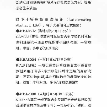
部鳞状细胞癌患者新辅助治疗提供更优方案，提高
患者生存质量。
以下4项最新重磅摘要（Late-breaking
Abstract，LBA），将于大会期间正式披露：
●
#LBA8502
（当地时间6月1日公布）
CAMPASS研究: 贝莫苏拜单抗联合安罗替尼对比帕
博利珠单抗一线治疗晚期非小细胞肺癌：一项随
机、单盲、多中心的III期研究
●
#LBA8004
（当地时间6月2日公布）
R-ALPS研究：一项贝莫苏拜单抗联合或不联合安
罗替尼用于同步/序贯放化疗后未进展的局部晚
期、不可切除(III期)非小细胞肺癌的巩固治疗的随
机、双盲、平行对照、多中心III期临床研究
●
#LBA2000
（当地时间5月30日公布）
STUPP方案联合或不联合安罗替尼治疗新诊断胶质
母细胞瘤的疗效及安全性：一项多中心、随机、双