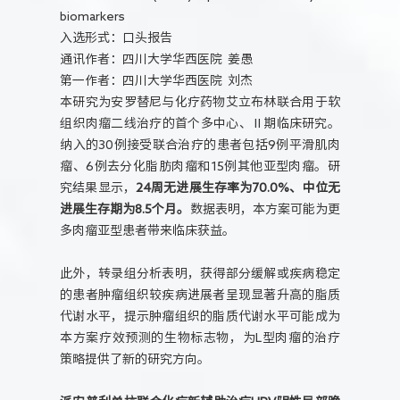
biomarkers
入选形式：口头报告
通讯作者：四川大学华西医院 姜愚
第一作者：四川大学华西医院 刘杰
本研究为安罗替尼与化疗药物艾立布林联合用于软
组织肉瘤二线治疗的首个多中心、Ⅱ期临床研究。
纳入的30例接受联合治疗的患者包括9例平滑肌肉
瘤、6例去分化脂肪肉瘤和15例其他亚型肉瘤。研
究结果显示，
24周无进展生存率为70.0%、中位无
进展生存期为8.5个月。
数据表明，本方案可能为更
多肉瘤亚型患者带来临床获益。
此外，转录组分析表明，获得部分缓解或疾病稳定
的患者肿瘤组织较疾病进展者呈现显著升高的脂质
代谢水平，提示肿瘤组织的脂质代谢水平可能成为
本方案疗效预测的生物标志物，为L型肉瘤的治疗
策略提供了新的研究方向。