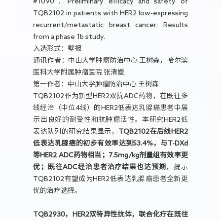
#1090：Preliminary efficacy and safety of
TQB2102 in patients with HER2 low-expressing
recurrent/metastatic breast cancer: Results
from a phase 1b study.
入选形式：壁报
通讯作者：中山大学肿瘤防治中心 王树森，哈尔滨
医科大学附属肿瘤医院 张清媛
第一作者：中山大学肿瘤防治中心 王树森
TQB2102作为新型HER2双抗ADC药物，在既往多
线经治（中位4线）的HER2低表达乳腺癌患者中展
示出良好的耐受性和抗肿瘤活性。本研究HER2低
表达队列的研究结果显示，
TQB2102在后线HER2
低表达乳腺癌的初步有效率达到53.4%，与T-DXd
等HER2 ADC药物相当；7.5mg/kg剂量组有效率更
优；既往ADC经治患者治疗结果也达预期
，提示
TQB2102有望成为HER2低表达乳腺癌患者全新更
优的治疗选择。
TQB2930，HER2双特异性抗体，联合化疗在既往