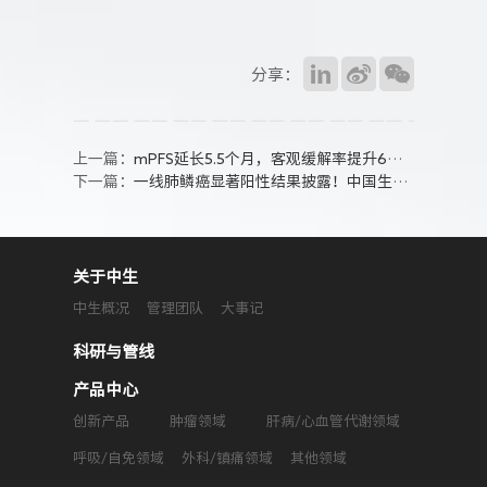
分享：
上一篇：
mPFS延长5.5个月，客观缓解率提升6倍！ 安罗替尼联合化疗一线治疗软组织肉瘤突破性成果全球首发
下一篇：
一线肺鳞癌显著阳性结果披露！中国生物制药“得福组合”头对头战胜替雷联合化疗
关于中生
中生概况
管理团队
大事记
科研与管线
产品中心
创新产品
肿瘤领域
肝病/心血管代谢领域
呼吸/自免领域
外科/镇痛领域
其他领域