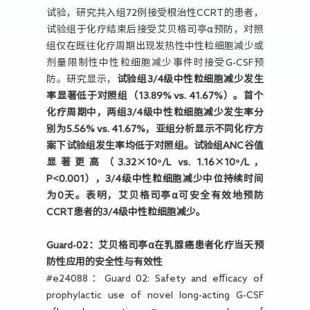
试验，研究共入组72例接受根治性CCRT的患者，
试验组于化疗结束后接受艾贝格司亭α预防，对照
组仅在既往化疗周期出现发热性中性粒细胞减少或
剂量限制性中性粒细胞减少事件时接受G-CSF预
防。研究显示，
试验组3/4级中性粒细胞减少发生
率显著低于对照组（13.89% vs. 41.67%）。首个
化疗周期中，两组3/4级中性粒细胞减少发生率分
别为5.56% vs. 41.67%，亚组分析显示不同化疗方
案下试验组发生率均低于对照组。试验组ANC谷值
显著更高（3.32×10⁹/L vs. 1.16×10⁹/L，
P<0.001），3/4级中性粒细胞减少中位持续时间
为0天。表明，艾贝格司亭α可安全有效地预防
CCRT患者的3/4级中性粒细胞减少。
Guard-02：艾贝格司亭α在乳腺癌患者化疗当天预
防性应用的安全性与有效性
#e24088：Guard 02: Safety and efficacy of
prophylactic use of novel long-acting G-CSF