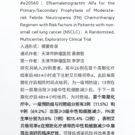
#e20560：Efbemalenograstim Alfa for the
Primary/Secondary Prophylaxis of Moderate-
risk Febrile Neutropenia (FN) Chemotherapy
Regimen with Risk Factors in Patients with non-
small cell lung cancer (NSCLC)：A Randomized,
Multicenter, Exploratory Clinical Trial
入选形式：摘要收录
通讯作者：天津市肿瘤医院 黄鼎智
第一作者：天津市肿瘤医院 李梦洁
研究共纳入39例患者，其中26例在首个周期化疗
结束后48±4小时皮下注射艾贝格司亭α，此后每周
期化疗后相同时间点给药，为一级预防组；13例在
前一周期出现≥3级中性粒细胞减少后，于下一周
期化疗后48±4小时给药，为对照组。
首个周期化
疗中，一级预防组与对照组分别有3例（11.5%）和
9例（69.2%）出现≥3级中性粒细胞减少，FN发
生率分别为3.8%（1例）和15.4%（2例），表明艾
贝格司亭α在预防化疗诱导的中性粒细胞减少中展
现出良好的临床疗效
，可降低感染风险并改善患者