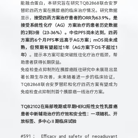
能融合蛋白，本研究旨在研究TQB2868联合安罗
替尼四药方案在胰腺癌的临床治疗情况。研究数据
显示，
接受四药方案治疗患者的ORR为63.9%，是
接受系统性化疗（AG）方案治疗的患者历史数据
的2到3倍（23-36%）
。中位PFS尚未达到，四药
方案的6个月PFS率远高于AG方案；mOS尚未成
熟，但预期有望超过1年（AG方案下OS不超过1
年）
。提示本方案可能突破既往化疗治疗瓶颈，帮
助患者获得长期获益。
免疫检查点抑制剂在胰腺癌既往研究中未展现出显
著长期生存改善，未来随着进一步的临床验证，
TQB2868联合安罗替尼和化疗四药方案有望成为
免疫检查点抑制剂首个胰腺癌一线治疗方案。
TQB2102在局部晚期或早期HER2阳性女性乳腺癌
患者中新辅助治疗的疗效和安全性：一项随机、开
放标签、多中心Ⅱ期临床试验
#591： Efficacy and safety of neoadjuvant