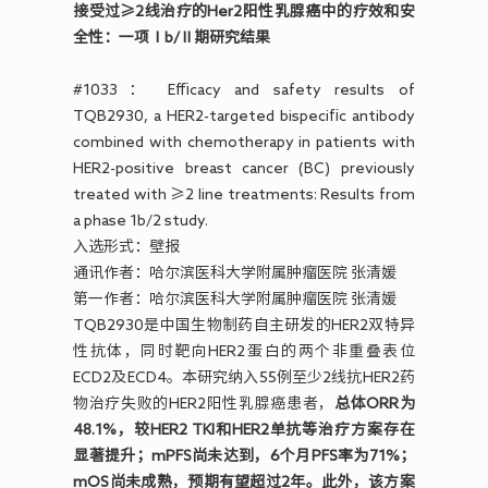
接受过≥2线治疗的Her2阳性乳腺癌中的疗效和安
全性：一项Ⅰb/Ⅱ期研究结果
#1033： Efficacy and safety results of
TQB2930, a HER2-targeted bispecific antibody
combined with chemotherapy in patients with
HER2-positive breast cancer (BC) previously
treated with ≥2 line treatments: Results from
a phase 1b/2 study.
入选形式：壁报
通讯作者：哈尔滨医科大学附属肿瘤医院 张清媛
第一作者：哈尔滨医科大学附属肿瘤医院 张清媛
TQB2930是中国生物制药自主研发的HER2双特异
性抗体，同时靶向HER2蛋白的两个非重叠表位
ECD2及ECD4。本研究纳入55例至少2线抗HER2药
物治疗失败的HER2阳性乳腺癌患者，
总体ORR为
48.1%，较HER2 TKI和HER2单抗等治疗方案存在
显著提升；mPFS尚未达到，6个月PFS率为71%；
mOS尚未成熟，预期有望超过2年。此外，该方案