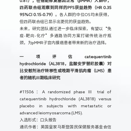
0.81）；在错配修复基因正常（pMMR）人群中，
四药联合组观察到同样的PFS获益趋势（HR 0.35
95%CI 0.15-0.79）
。各人群的中位OS均未获得，
但四药联合组已显示出更优的获益趋势。
未来，研究团队通过进一步临床探索，有望以“免
疫-靶向-化疗”多通路协同方案打破传统治疗瓶
颈，为pMMR子宫内膜癌患者带来新的治疗选择。
一项评估catequentinib
hydrochloride（AL3818，盐酸安罗替尼胶囊）对
比安慰剂治疗转移性或晚期平滑肌肉瘤（LMS）患
者的随机Ⅲ期临床研究
#11506：A randomized phase Ⅲ trial of
catequentinib hydrochloride (AL3818) versus
placebo in subjects with metastatic or
advanced leiomyosarcoma (LMS).
入选形式：口头报告
通讯作者：英国皇家马斯登国民保健服务基金会信