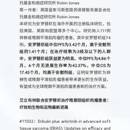
托基金和癌症研究所 Robin Jones
第一作者：英国皇家马斯登国民保健服务基金会信
托基金和癌症研究所 Robin Jones
本研究为安罗替尼在海外开展的注册临床研究，包
括美国、英国和欧盟等多个中心。研究纳入111例
转移或晚期平滑肌肉瘤的患者，其中安罗替尼组74
例。
安罗替尼组中位PFS为3.42个月，高于安慰剂
组的1.41个月；在治疗线数为3线及以下的人群
中，安罗替尼组获益更为明显，中位PFS为4.86个
月，6个月无进展生存率为42.37%，中位OS为
17.45个月，均高于安慰剂组
，证明安罗替尼为转
移性或晚期平滑肌肉瘤患者带来更长的生存获益，
有望成为全球晚期平滑肌肉瘤患者新的治疗方案。
艾立布林联合安罗替尼治疗晚期软组织肉瘤患者：
疗效和生物标志物最新进展
#11502：Eribulin plus anlotinib in advanced soft
tissue sarcoma (ERAS): Updates on efficacy and