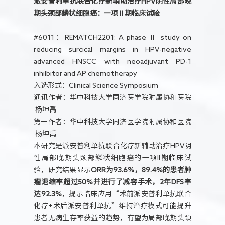
派安普利单抗联合化疗新辅助治疗HPV阴性局部晚
期头颈部鳞状细胞癌：一项Ⅱ期临床试验
#6011：REMATCH2201: A phase Ⅱ study on
reducing surcical margins in HPV-negative
advanced HNSCC with neoadjuvant PD-1
inhilbitor and AP chemotherapy
入选形式：Clinical Science Symposium
通讯作者：华中科技大学同济医学院附属协和医院
杨坤禹
第一作者：华中科技大学同济医学院附属协和医院
杨坤禹
本研究是派安普利单抗联合化疗新辅助治疗HPV阴
性局部晚期头颈部鳞状细胞癌的一项II期临床试
验，研究结果显示
ORR为93.6%，89.4%的患者肿
瘤退缩率超过50%并进行了减容手术，2年DFS率
达92.3%
，提示临床应用“术前派安普利单抗联合
化疗+术后派安普利单抗”维持治疗模式可能提升
患者无病生存率获益的趋势，有望为局部晚期头颈