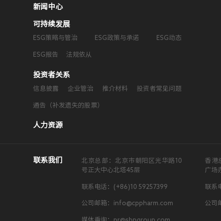
新闻中心
可持续发展
ESG策略与管治
ESG政策与承诺
ESG动态
ESG报告
法规依从
投资者关系
信息披露
企业管治
推介材料
投资者常见问题
通告（补发遗失的股票）
人力资源
联系我们
北京总部：北京市朝阳区光华路10
香港
号正大中心北塔45层
广场
联系电话：(+86)10 59257399
联系电
公司邮箱：info@cppharm.com
公司邮
媒体垂询：pr@sbpgroup.com