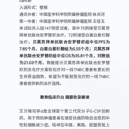
cancer
入选形式：壁报
通讯作者：中国医学科学院附属肿瘤医院 徐兵河
第一作者：中国医学科学院附属肿瘤医院 王佳玉
本试验共入组147例受试者，其中75例接受贝莫苏
拜单抗联合安罗替尼治疗，72例接受白蛋白紫杉醇
治疗。
贝莫苏拜单抗联合安罗替尼组中位PFS为
7.85个月，白蛋白紫杉醇组为5.55个月；贝莫苏拜
单抗联合安罗替尼组中位OS为35.81个月，对照组
为21.03个月
。数据提示贝莫苏拜单抗联合安罗替
尼的去化疗方案较化疗对一线TNBC患者有更长的
生存获益趋势，有望为不能耐受化疗的一线TNBC
患者提供新的治疗选择。
聚焦临床升白 摘要收录解读
艾贝格司亭α是全球首个第三代双分子G-CSF创新
药，用于预防肿瘤患者在接受抗癌药物后出现的中
性粒细胞减少症，陆续在中国、美国、欧盟获批上