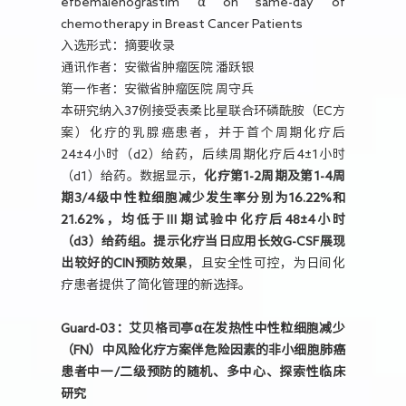
efbemalenograstim α on same-day of
chemotherapy in Breast Cancer Patients
入选形式：摘要收录
通讯作者：安徽省肿瘤医院 潘跃银
第一作者：安徽省肿瘤医院 周守兵
本研究纳入37例接受表柔比星联合环磷酰胺（EC方
案）化疗的乳腺癌患者，并于首个周期化疗后
24±4小时（d2）给药，后续周期化疗后4±1小时
（d1）给药。数据显示，
化疗第1-2周期及第1-4周
期3/4级中性粒细胞减少发生率分别为16.22%和
21.62%，均低于Ⅲ期试验中化疗后48±4小时
（d3）给药组。提示化疗当日应用长效G-CSF展现
出较好的CIN预防效果
，且安全性可控，为日间化
疗患者提供了简化管理的新选择。
Guard-03：艾贝格司亭α在发热性中性粒细胞减少
（FN）中风险化疗方案伴危险因素的非小细胞肺癌
患者中一/二级预防的随机、多中心、探索性临床
研究