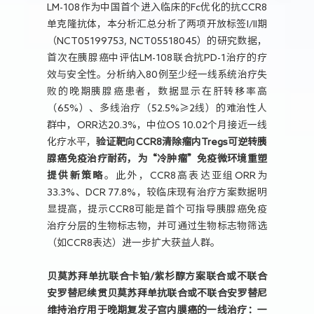
LM-108作为中国首个进入临床的Fc优化的抗CCR8
单克隆抗体，本分析汇总分析了两项开放标签I/II期
（NCT05199753, NCT05518045）的研究数据，
首次在胰腺癌中评估LM-108联合抗PD-1治疗的疗
效与安全性。分析纳入80例至少经一线系统治疗失
败的晚期胰腺癌患者，数据显示在肝转移率高
（65%）、多线治疗（52.5%≥2线）的难治性人
群中，ORR达20.3%，中位OS 10.02个月接近一线
化疗水平，
验证靶向CCR8清除瘤内Tregs可逆转胰
腺癌免疫治疗耐药，为“冷肿瘤”免疫微环境重塑
提供新策略
。此外，CCR8高表达亚组ORR为
33.3%、DCR 77.8%，较临床现有治疗方案数据明
显提高，提示CCR8可能是首个可指导胰腺癌免疫
治疗分层的生物标志物，并可通过生物标志物筛选
（如CCR8表达）进一步扩大获益人群。
贝莫苏拜单抗联合卡铂/紫杉醇方案联合或不联合
安罗替尼续贯贝莫苏拜单抗联合或不联合安罗替尼
维持治疗用于晚期复发子宫内膜癌的一线治疗：一