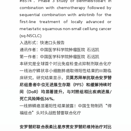
#8514：Phase 3 study of benmelstobart in
combination with chemotherapy followed by
sequential combination with anlotinib for the
first-line treatment of locally advanced or
metastatic squamous non-small cell lung cancer
(sq-NSCLC)
入选形式：快速口头报告
通讯作者：中国医学科学院肿瘤医院 石远凯
第一作者：中国医学科学院肿瘤医院 石远凯
本研究是全球首个对比免疫检查点抑制剂联合化疗
一线治疗鳞状非小细胞肺癌取得阳性结果的Ⅲ期临
床研究，研究结果显示，
贝莫苏拜单抗联合安罗替
尼组患者中位无进展生存期（PFS）和缓解持续时
间（DoR）均显著提升，与对照组相比疾病进展/
死亡风险降低36%
。
一线肺鳞癌显著阳性结果披露！中国生物制药“得
福组合”头对头战胜替雷联合化疗
安罗替尼联合表柔比星序贯安罗替尼维持治疗对比