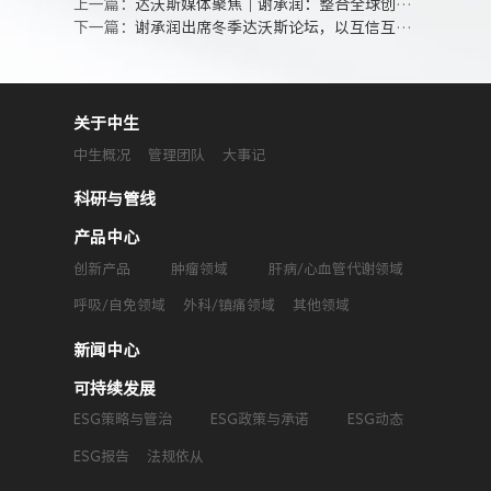
上一篇：
达沃斯媒体聚焦｜谢承润：整合全球创新资源，加速向世界级药企迈进
下一篇：
谢承润出席冬季达沃斯论坛，以互信互认破解生物医药全球化发展瓶颈
关于中生
中生概况
管理团队
大事记
科研与管线
产品中心
创新产品
肿瘤领域
肝病/心血管代谢领域
呼吸/自免领域
外科/镇痛领域
其他领域
新闻中心
可持续发展
ESG策略与管治
ESG政策与承诺
ESG动态
ESG报告
法规依从