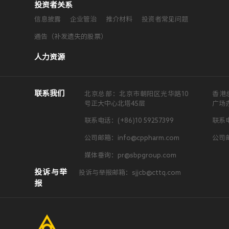
投资者关系
信息披露
企业管治
推介材料
投资者常见问题
通告（补发遗失的股票）
人力资源
联系我们
北京总部：北京市朝阳区光华路10
香港
号正大中心北塔45层
广场
联系电话：(+86)10 59257399
联系电
公司邮箱：info@cppharm.com
公司邮
媒体垂询：pr@sbpgroup.com
投诉与举
投诉与举报邮箱：sjjcb@cttq.com
报