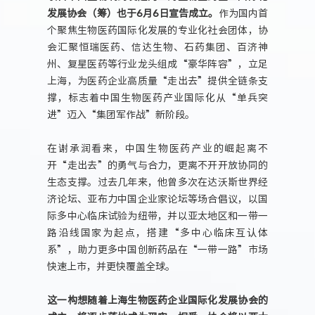
发展协会（筹）也于6月6日宣告成立。
作为国内首
个聚焦生物医药国际化发展的专业化社会团体，协
会汇聚恒瑞医药、信达生物、石药集团、百济神
州、复星医药等行业龙头组成“豪华阵容”，立足
上海，为医药企业高质量“走出去”提供全链条支
撑，标志着中国生物医药产业国际化从“单兵突
进”迈入“集团军作战”新阶段。
在谢承润看来，中国生物医药产业的崛起离不
开“走出去”的勇气与合力，更离不开开放协同的
生态支撑。过去几年来，他曾多次在达沃斯世界经
济论坛、亚布力中国企业家论坛等场合倡议，以国
际多中心临床试验为纽带，并以亚太地区和一带一
路沿线国家为起点，搭建“多中心临床互认体
系”，助力更多中国创新药品在“一带一路”市场
快速上市，并更快覆盖全球。
这一构想随着上海生物医药企业国际化发展协会的