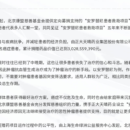
起，北京康盟慈善基金会提供定向募捐支持的“安罗替尼患者救助项目
患者代表多人汇聚一堂，共同见证“安罗替尼患者救助项目”五年来不断
患者与疾病抗争，并减轻患者的经济负担，由正大天晴药业集团股份有限
癌症患者，累计捐赠药品价值已达到3,028,559,390元。
现时往往已经到了中晚期，这也让很多患者丧失了治疗的信心和斗志。随
因此肿瘤抗血管生成治疗成为了肿瘤治疗的新手段。以安罗替尼为例，作为
用，不需要对肿瘤患者基因突变筛选要求，适用人群较为广泛，相比同类
及总生存期。
群体患者获得最好治疗方案，癌症不仅危及生命，同时也会给家庭带来沉
北京康盟慈善基金会充分发挥慈善组织的力量，携手正大天晴药业设立“
些因经济原因无法继续接受治疗的恶性肿瘤患者提供支持，目的就是让更
保证赠药项目运作过程中的公平性，由上海生命绿洲公益服务中心发起，