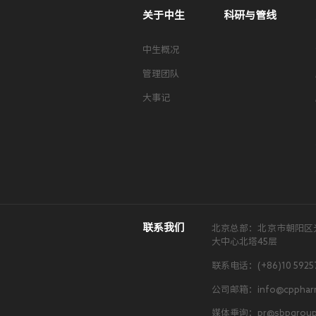
关于中生
科研与管线
中生概况
管理团队
大事记
联系我们
北京总部：北京市朝阳区
大中心北塔45层
联系电话：(+86)10 5925
公司邮箱：info@cpphar
媒体垂询：pr@sbpgroup