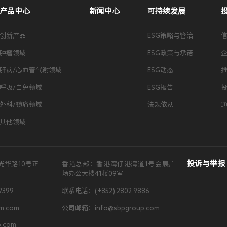
产品中心
新闻中心
可持续发展
创新产品
ESG策略与管治
肿瘤领域
ESG政策与承诺
肝病/心血管代谢领域
ESG动态
呼吸/自免领域
ESG报告
外科/镇痛领域
法规依从
其他领域
投诉与举报
光华路10号正
香港总部：香港湾仔港湾道1号会展广
场办公大楼41楼09室
7399
联系电话：(+852) 2802 9886
m.com
公司邮箱：info@sbpgroup.com
.com