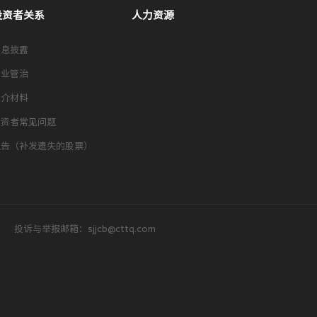
投资者关系
人力资源
信息披露
企业管治
推介材料
投资者常见问题
通告（补发遗失的股票）
投诉与举报邮箱：sjjcb@cttq.com