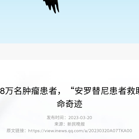
及8万名肿瘤患者，“安罗替尼患者救
命奇迹
发布时间：2023-03-20
来源：新民晚报
原文链接：https://view.inews.qq.com/a/20230320A07TKA00