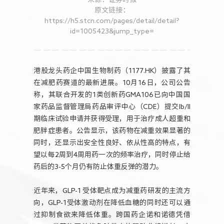
人力资源
原文链接：
https://h5.stcn.com/pages/detail/detail?
id=1005423&jump_type=
港股龙头药企中国生物制药（1177.HK）披露了其
在减肥药赛道的最新进展。10月16日，公司公告
称，其联合开发的1类创新药GMA106已向中国国
家药品监督管理局药品审评中心（CDE）提交Ib/II
期临床试验申请并获得受理，用于治疗成人超重和
肥胖症患者。公告显示，该药物在减重效果显著的
同时，还显示出安全性良好、依从性高的特点，有
望以每2周到4周用药一次的频率治疗，同时停止给
药后的3-5个月仍有防止体重反弹的潜力。
近年来，GLP-1 受体靶点成为减重药研发的主流方
向，GLP-1受体激动剂在降低血糖的同时还可以通
过抑制食欲来降低体重。跨国药企诺和诺德凭借