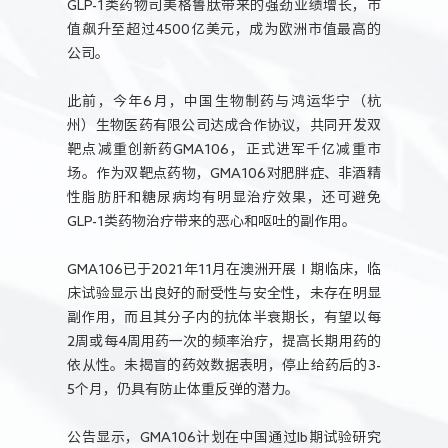
GLP-1类药物司美格鲁肽带来的强劲业绩增长，市
值飙升至超过4500亿美元，成为欧洲市值最高的
公司。
此前，今年6月，中国生物制药与鸿运华宁（杭
州）生物医药有限公司达成合作协议，共同开发双
靶点减重创新药GMA106，正式进军千亿减重市
场。作为双靶点药物，GMA106对肥胖症、非酒精
性脂肪肝和糖尿病均有明显治疗效果，还可避免
GLP-1类药物治疗带来的恶心和呕吐的副作用。
GMA106已于2021年11月在澳洲开展Ⅰ期临床，临
床试验显示出良好的耐受性与安全性，未存在明显
副作用，而且其分子内的抗体半衰期长，有望以每
2周或每4周用药一次的频率治疗，提高长期用药的
依从性。未揭盲的药效数据表明，停止给药后的3-
5个月，仍具有防止体重反弹的潜力。
公告显示，GMA106计划在中国通过Ib期试验研究