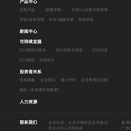
产品中心
创新产品
肿瘤领域
肝病/心血管代谢领域
呼吸/自免领域
外科/镇痛领域
其他领域
新闻中心
可持续发展
ESG策略与管治
ESG政策与承诺
ESG动态
ESG报告
法规依从
投资者关系
信息披露
企业管治
推介材料
投资者常见问题
通告（补发遗失的股票）
人力资源
联系我们
北京总部：北京市朝阳区光华路10
香港
号正大中心北塔45层
广场