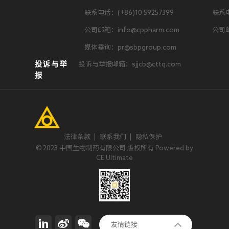
联系电话：(+86)10 59257399
联系电
公司邮箱：info@cppharm.com
公司邮
媒体垂询：pr@sbpgroup.com
投诉与举
投诉与举报邮箱：sjjcb@cttq.com
报
法律条款
|
联系我们
|
隐私保护
© 2023 中国生物制药有限公司 版权所有 Powered by
CE Ultimate
正大集团
友情链接