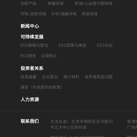
人力资源
创新产品
肿瘤领域
肝病/心血管代谢领域
呼吸/自免领域
外科/镇痛领域
其他领域
新闻中心
可持续发展
ESG策略与管治
ESG政策与承诺
ESG动态
ESG报告
法规依从
投资者关系
信息披露
企业管治
推介材料
投资者常见问题
通告（补发遗失的股票）
人力资源
联系我们
北京总部：北京市朝阳区光华路10
香港
号正大中心北塔45层
广场