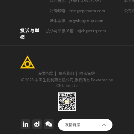
联系电话：(+86)10 59257399
联系电
公司邮箱：info@cppharm.com
公司邮
媒体垂询：pr@sbpgroup.com
投诉与举
投诉与举报邮箱：sjjcb@cttq.com
报
法律条款
|
联系我们
|
隐私保护
© 2023 中国生物制药有限公司 版权所有 Powered by
CE Ultimate
正大集团
友情链接
invoX Pharma Limited