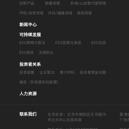
人力资源
创新产品
肿瘤领域
肝病/心血管代谢领域
呼吸/自免领域
外科/镇痛领域
其他领域
新闻中心
可持续发展
ESG策略与管治
ESG政策与承诺
ESG动态
ESG报告
法规依从
投资者关系
信息披露
企业管治
推介材料
投资者常见问题
通告（补发遗失的股票）
人力资源
联系我们
北京总部：北京市朝阳区光华路10
香港
号正大中心北塔45层
广场