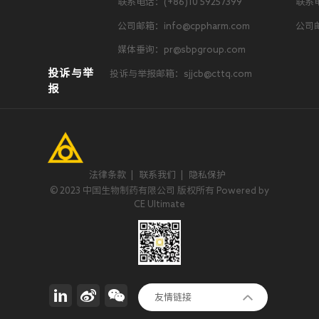
联系电话：(+86)10 59257399
联系电
公司邮箱：info@cppharm.com
公司邮
媒体垂询：pr@sbpgroup.com
投诉与举
投诉与举报邮箱：sjjcb@cttq.com
报
法律条款
|
联系我们
|
隐私保护
© 2023 中国生物制药有限公司 版权所有 Powered by
CE Ultimate
正大集团
友情链接
invoX Pharma Limited