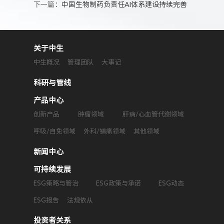
下一篇：
中国生物制药负责任AI体系建设持续完善
关于中生
中生概况
管理团队
大事记
科研与管线
产品中心
创新产品
肿瘤领域
肝病/心血管代谢领域
呼吸/自免领域
外科/镇痛领域
其他领域
新闻中心
可持续发展
ESG策略与管治
ESG政策与承诺
ESG动态
ESG报告
法规依从
投资者关系