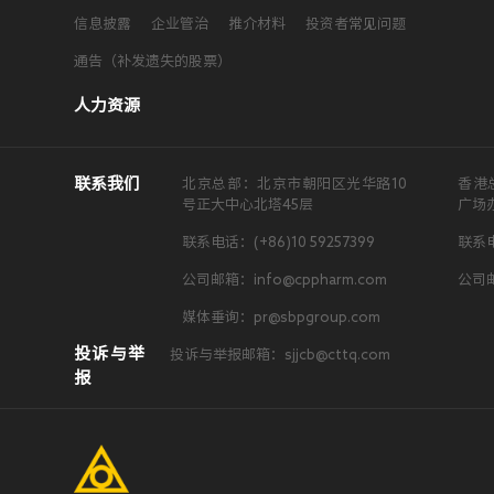
信息披露
企业管治
推介材料
投资者常见问题
通告（补发遗失的股票）
人力资源
联系我们
北京总部：北京市朝阳区光华路10
香港
号正大中心北塔45层
广场
联系电话：(+86)10 59257399
联系电
公司邮箱：info@cppharm.com
公司邮
媒体垂询：pr@sbpgroup.com
投诉与举
投诉与举报邮箱：sjjcb@cttq.com
报