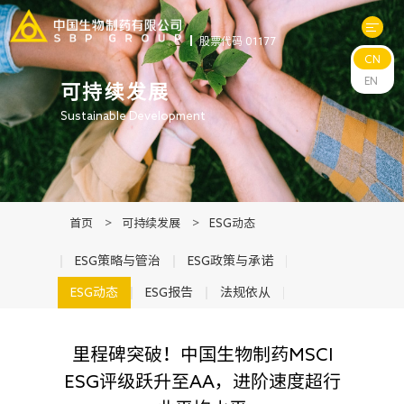
股票代码 01177
CN
关于中生
EN
可持续发展
Sustainable Development
科研与管线
产品中心
首页
>
可持续发展
>
ESG动态
新闻中心
ESG策略与管治
ESG政策与承诺
ESG动态
ESG报告
法规依从
可持续发展
里程碑突破！中国生物制药MSCI
投资者关系
ESG评级跃升至AA，进阶速度超行