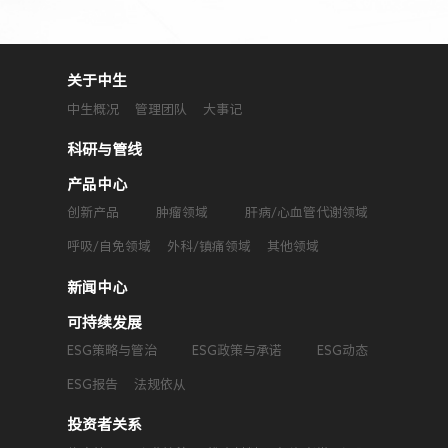
关于中生
中生概况
管理团队
大事记
科研与管线
产品中心
创新产品
肿瘤领域
肝病/心血管代谢领域
呼吸/自免领域
外科/镇痛领域
其他领域
新闻中心
可持续发展
ESG策略与管治
ESG政策与承诺
ESG动态
ESG报告
法规依从
投资者关系