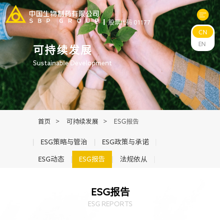
股票代码 01177
CN
关于中生
EN
可持续发展
Sustainable Development
科研与管线
产品中心
首页
>
可持续发展
>
ESG报告
新闻中心
ESG策略与管治
ESG政策与承诺
ESG动态
ESG报告
法规依从
可持续发展
ESG报告
投资者关系
ESG REPORTS