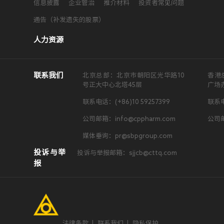
信息披露
企业管治
推介材料
投资者常见问题
通告（补发遗失的股票）
人力资源
联系我们
北京总部：北京市朝阳区光华路10
香港
号正大中心北塔45层
广场
联系电话：(+86)10 59257399
联系电
公司邮箱：info@cppharm.com
公司邮
媒体垂询：pr@sbpgroup.com
投诉与举
投诉与举报邮箱：sjjcb@cttq.com
报
法律条款
|
联系我们
|
隐私保护