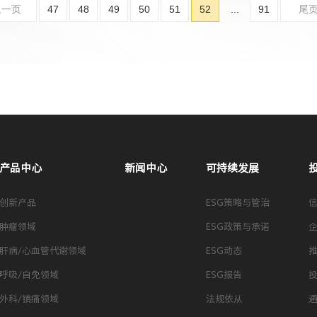
上一页
47
48
49
50
51
52
...
91
尾
产品中心
新闻中心
可持续发展
创新产品
ESG策略与管治
肿瘤领域
ESG政策与承诺
肝病/心血管代谢领域
ESG动态
呼吸/自免领域
ESG报告
外科/镇痛领域
法规依从