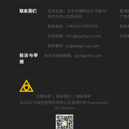
联系我们
北京总部：北京市朝阳区光华路10
香港
号正大中心北塔45层
广场
联系电话：(+86)10 59257399
联系电
公司邮箱：info@cppharm.com
公司邮
媒体垂询：pr@sbpgroup.com
投诉与举
投诉与举报邮箱：sjjcb@cttq.com
报
法律条款
|
联系我们
|
隐私保护
© 2023 中国生物制药有限公司 版权所有 Powered by
CE Ultimate