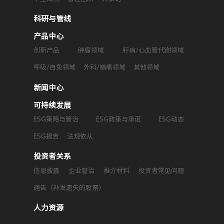
科研与管线
产品中心
创新产品
肿瘤领域
肝病/心血管代谢领域
呼吸/自免领域
外科/镇痛领域
其他领域
新闻中心
可持续发展
ESG策略与管治
ESG政策与承诺
ESG动态
ESG报告
法规依从
投资者关系
信息披露
企业管治
推介材料
投资者常见问题
通告（补发遗失的股票）
人力资源