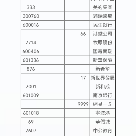
333
美的集團
300760
邁瑞醫療
600016
民生銀行
66
港鐵公司
2714
牧原股份
600406
國電南瑞
601336
新華保險
876
新希望
17
新世界發展
2001
新和成
601009
南京銀行
9999
網易－Ｓ
601018
寧波港
69
華僑城
2607
中公教育