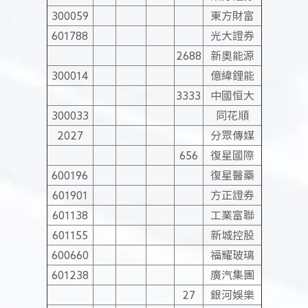
300059
東方財富
601788
光大證券
2688
新奧能源
300014
億緯鋰能
3333
中國恒大
300033
同花順
2027
分眾傳媒
656
復星國際
600196
復星醫藥
601901
方正證券
601138
工業富聯
601155
新城控股
600660
福耀玻璃
601238
廣汽集團
27
銀河娛樂