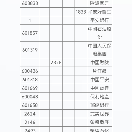
603833
歐派家居
1833
平安好醫生
1
平安銀行
中國石油股
601857
份
中國人民保
601319
險集團
2328
中國財險
600436
片仔癀
601318
中國平安
601669
中國電建
600048
保利地產
601658
郵儲銀行
2624
完美世界
2146
榮盛發展
2493
榮盛石化