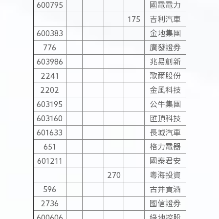
600795
國電電力
175
吉利汽車
600383
金地集團
776
廣發證券
603986
兆易創新
2241
歌爾股份
2202
金風科技
603195
公牛集團
603160
匯頂科技
601633
長城汽車
651
格力電器
601211
國泰君安
270
粵海投資
596
古井貢酒
2736
國信證券
600606
綠地控股