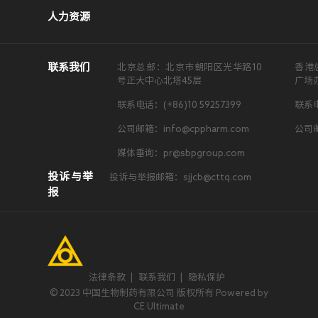
人力资源
联系我们
北京总部：北京市朝阳区光华路10
香港
号正大中心北塔45层
广场
联系电话：(+86)10 59257399
联系电
公司邮箱：info@cppharm.com
公司邮
媒体垂询：pr@sbpgroup.com
投诉与举
投诉与举报邮箱：sjjcb@cttq.com
报
法律条款
|
联系我们
|
隐私保护
© 2023 中国生物制药有限公司 版权所有 Powered by
CE Ultimate