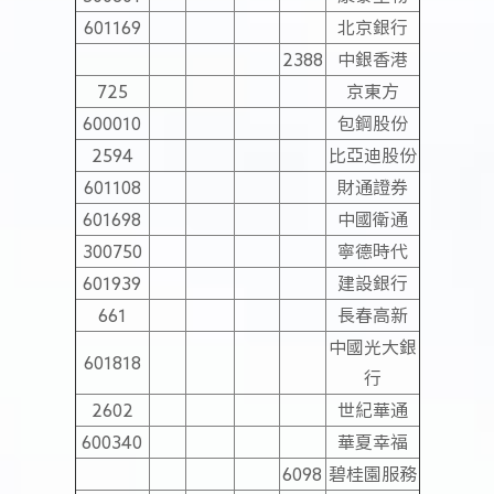
601169
北京銀行
2388
中銀香港
725
京東方
600010
包鋼股份
2594
比亞迪股份
601108
財通證券
601698
中國衛通
300750
寧德時代
601939
建設銀行
661
長春高新
中國光大銀
601818
行
2602
世紀華通
600340
華夏幸福
6098
碧桂園服務