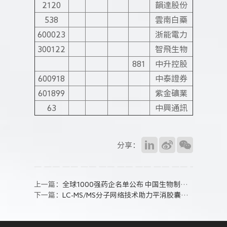
2120
韻達股份
538
雲南白藥
600023
浙能電力
300122
智飛生物
881
中升控股
600918
中泰證券
601899
紫金礦業
63
中興通訊
分享：
上一篇：
全球1000强药企名单公布 中国生物制药排名第45位
下一篇：
LC-MS/MS分子网络技术助力平消胶囊科学发展