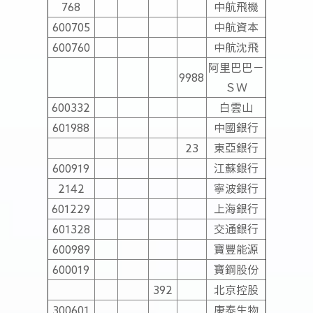
768
中航飛機
600705
中航資本
600760
中航沈飛
阿里巴巴－
9988
ＳＷ
600332
白雲山
601988
中國銀行
23
東亞銀行
600919
江蘇銀行
2142
寧波銀行
601229
上海銀行
601328
交通銀行
600989
寶豐能源
600019
寶鋼股份
392
北京控股
300601
康泰生物