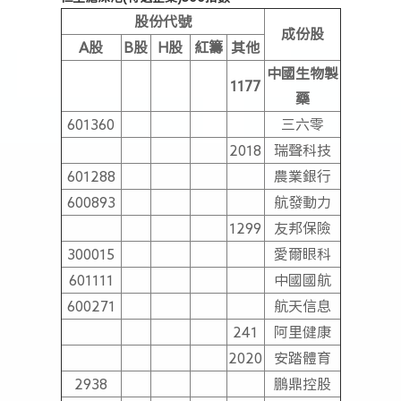
股份代號
成份股
A
股
B
股
H
股
紅籌
其他
中國生物製
1177
藥
601360
三六零
2018
瑞聲科技
601288
農業銀行
600893
航發動力
1299
友邦保險
300015
愛爾眼科
601111
中國國航
600271
航天信息
241
阿里健康
2020
安踏體育
2938
鵬鼎控股