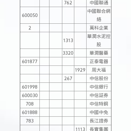
762
中國聯通
中國聯合網
600050
絡
2
萬科企業
華潤水泥控
1313
股
3320
華潤醫藥
601877
正泰電器
1929
周大福
267
中信股份
601998
中信銀行
600030
中信証券
708
中信特鋼
601888
中國中免
783
長江證券
1113
長實集團