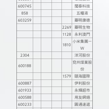
600745
聞泰科技
858
五糧液
603259
藥明康德
2269
藥明生物
1128
永利澳門
小米集團－
1810
Ｗ
2304
洋河股份
兗州煤業股
600188
份
1579
頤海國際
600887
伊利股份
601933
永輝超市
600588
用友網絡
600233
圓通速遞