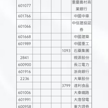
重慶農村商
601077
業銀行
601766
中國中車
中信建投証
601066
券
601668
中國建築
601989
中國重工
1093
石藥集團
2841
視源股份
600900
長江電力
601916
浙商銀行
2236
大華股份
3799
達利食品
601006
大秦鐵路
601991
大唐發電
600958
東方證券