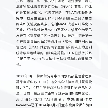
拉尼兰诺是一种口服小分子药物，通过激活三种过
氧化物酶体增殖物激活受体（PPAR）亚型，在体
内调节抗纤维化、抗炎症通路。在NATIVE IIb期研
究中，拉尼兰诺治疗F1-F3 MASH患者达到了主要
终点和关键次要终点，包括MASH改善且纤维化不
恶化、纤维化好转且MASH不恶化，该研究结果已
发表在《新英格兰医学杂志》上。拉尼兰诺是第一
个在美国食品药品监督管理局（FDA）和欧洲药品
管理局（EMA）推荐的两个主要临床终点上均达到
统计学显著结果的口服候选药物。FDA 已授予拉尼
兰诺用于 MASH 的突破性疗法认证和快速通道资
格。
2023年3月，拉尼兰诺向中国国家药品监督管理局
药品审评中心（CDE）递交临床试验申请并获得受
理，7月，拉尼兰诺被CDE纳入突破性治疗品种名
单。目前，拉尼兰诺正在全球开展III期临床试验，
用于治疗F2/F3 MASH患者。
本集团合作方
Inventiva已于2024年3月7日宣布恢复拉尼兰诺III