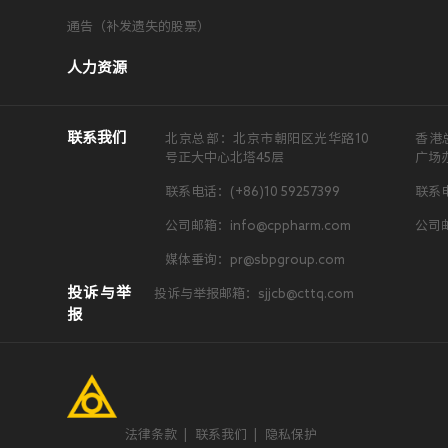
通告（补发遗失的股票）
人力资源
联系我们
北京总部：北京市朝阳区光华路10
香港
号正大中心北塔45层
广场
联系电话：(+86)10 59257399
联系电
公司邮箱：info@cppharm.com
公司邮
媒体垂询：pr@sbpgroup.com
投诉与举
投诉与举报邮箱：sjjcb@cttq.com
报
法律条款
|
联系我们
|
隐私保护