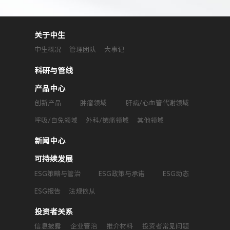
关于中生
中生概况
管理团队
大事记
科研与管线
产品中心
创新产品
肿瘤领域
肝病/心血管代谢领域
呼吸/自免领域
外科/镇痛领域
其他领域
新闻中心
可持续发展
ESG策略与管治
ESG政策与承诺
ESG动态
ESG报告
法规依从
投资者关系
信息披露
企业管治
推介材料
投资者常见问题