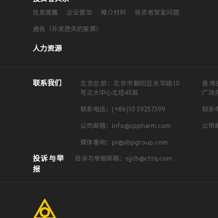
信息披露
企业管治
推介材料
投资者常见问题
通告（补发遗失的股票）
人力资源
联系我们
北京总部：北京市朝阳区光华路10
香港
号正大中心北塔45层
广场
联系电话：(+86)10 59257399
联系电
公司邮箱：info@cppharm.com
公司邮
媒体垂询：pr@sbpgroup.com
投诉与举
投诉与举报邮箱：sjjcb@cttq.com
报