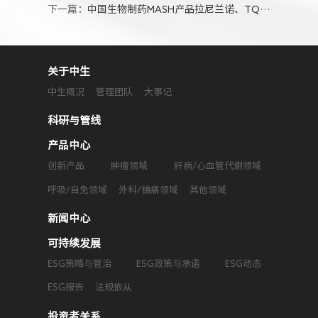
下一篇：
中国生物制药MASH产品拉尼兰诺、TQA2225开发进展更新
关于中生
中生概况
管理团队
大事记
科研与管线
产品中心
创新产品
肿瘤领域
肝病/心血管代谢领域
呼吸/自免领域
外科/镇痛领域
其他领域
新闻中心
可持续发展
ESG策略与管治
ESG政策与承诺
ESG动态
ESG报告
法规依从
投资者关系